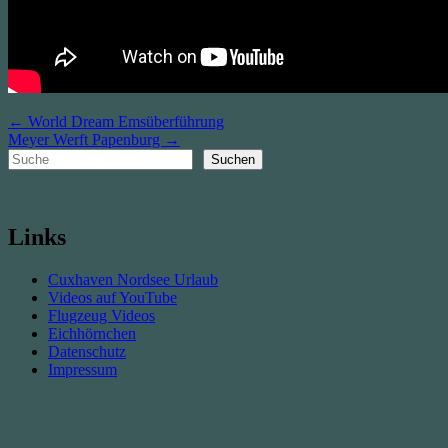
Beitragsnavigation
← World Dream Emsüberführung
Meyer Werft Papenburg →
Suchen
Suchen
Links
Cuxhaven Nordsee Urlaub
Videos auf YouTube
Flugzeug Videos
Eichhörnchen
Datenschutz
Impressum