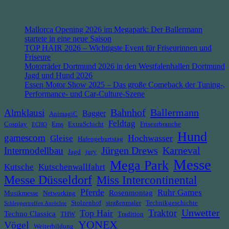
Mallorca Opening 2026 im Megapark: Der Ballermann
startete in eine neue Saison
TOP HAIR 2026 – Wichtigste Event für Friseurinnen und
Friseure
Motorräder Dortmund 2026 in den Westfalenhallen Dortmund
Jagd und Hund 2026
Essen Motor Show 2025 – Das große Comeback der Tuning-,
Performance- und Car-Culture-Szene
Bahnhof
Ballermann
Almklausi
Bagger
AnimagiC
Feldtag
Cosplay
Ems
ExtraSchicht
Friseurbranche
ECHO
Hund
gamescom
Hochwasser
Gleise
Hafengeburtstag
Jürgen Drews
Intermodellbau
Karneval
Jagd
jury
Messe
Mega Park
Kutsche
Kutschenwallfahrt
Messe Düsseldorf
Miss Intercontinental
Pferde
Ruhr Games
Rosenmontag
Musikmesse
Networking
Stolzenhof
straßenmaler
Technikgeschichte
Schleppertreffen Anröchte
Unwetter
Traktor
Top Hair
Techno Classica
THW
Tradition
YONEX
Vögel
Weiterbildung