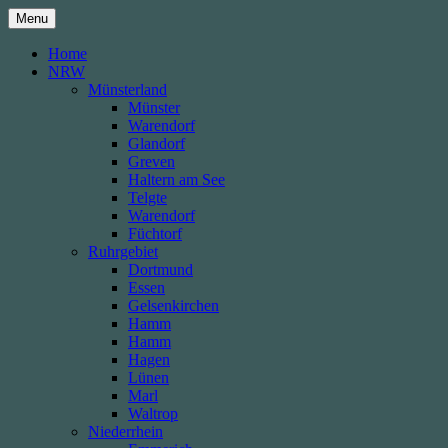
Skip
Menu
to
content
Home
NRW
Münsterland
Münster
Warendorf
Glandorf
Greven
Haltern am See
Telgte
Warendorf
Füchtorf
Ruhrgebiet
Dortmund
Essen
Gelsenkirchen
Hamm
Hamm
Hagen
Lünen
Marl
Waltrop
Niederrhein