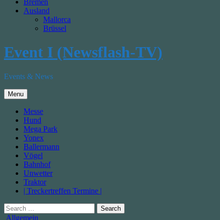
Bremen
Ausland
Mallorca
Brüssel
Event I (Newsflash-TV)
Events & News
Menu
Messe
Hund
Mega Park
Yonex
Ballermann
Vögel
Bahnhof
Unwetter
Traktor
| Treckertreffen Termine |
Search
for:
Posted
Allgemein