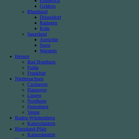
Emmerich
Geldern
Rheinland
Düsseldorf
Ratingen
Köln
Sauerland
Anröchte
Soest
Warstein
Hessen
Bad Homburg
Fulda
Frankfurt
Niedersachsen
Cuxhaven
Hannover
Lingen
Nordhorn
Papenburg
Venne
Baden-Württemberg
Kaiserslautern
Rheinland-Pfalz
Kaiserslautern