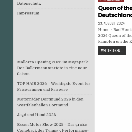
HUND
Datenschutz
in
2025
Queen of th
Impressum
Deutschland
PUBLISHED
23. AUGUST 2024
DATE:
Home > Bad Homb
2024 Queen of th
kämpfen um die K
QUEEN
WEITERLESEN...
OF
THE
Mallorca Opening 2026 im Megapark:
WORL
Der Ballermann startete in eine neue
2024
Saison
DEUTS
TOP HAIR 2026 – Wichtigste Event für
Friseurinnen und Friseure
Motorräder Dortmund 2026 in den
Westfalenhallen Dortmund
Jagd und Hund 2026
Essen Motor Show 2025 – Das große
Comeback der Tuning-, Performance-