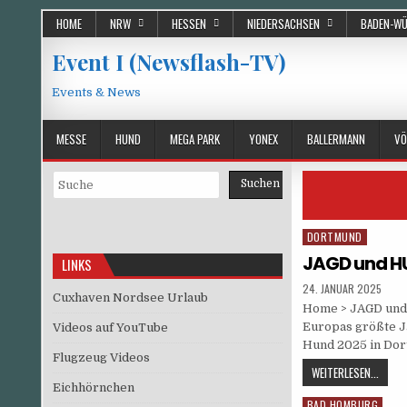
Skip
HOME
NRW
HESSEN
NIEDERSACHSEN
BADEN-W
to
content
Event I (Newsflash-TV)
Events & News
MESSE
HUND
MEGA PARK
YONEX
BALLERMANN
VÖ
Suchen
Suchen
DORTMUND
Posted
in
JAGD und H
LINKS
PUBLISHED
24. JANUAR 2025
Cuxhaven Nordsee Urlaub
DATE:
Home > JAGD und
Europas größte J
Videos auf YouTube
Hund 2025 in Dor
Flugzeug Videos
JAGD
WEITERLESEN...
Eichhörnchen
UND
BAD HOMBURG
Posted