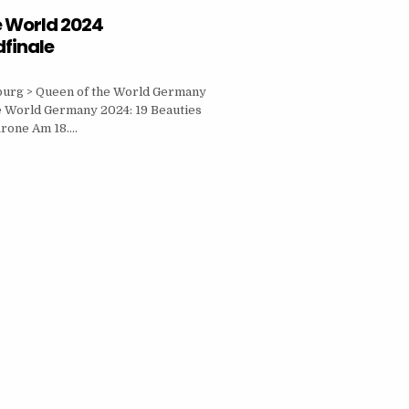
e World 2024
finale
urg > Queen of the World Germany
e World Germany 2024: 19 Beauties
rone Am 18….
D
CHLANDFINALE