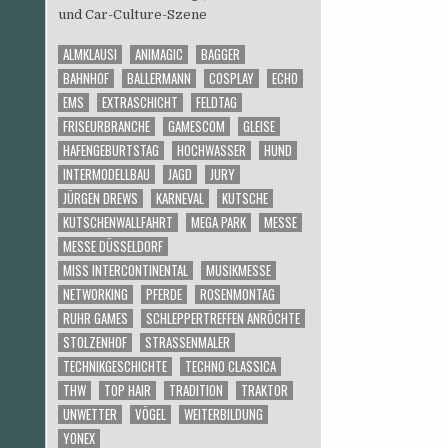
und Car-Culture-Szene
ALMKLAUSI
ANIMAGIC
BAGGER
BAHNHOF
BALLERMANN
COSPLAY
ECHO
EMS
EXTRASCHICHT
FELDTAG
FRISEURBRANCHE
GAMESCOM
GLEISE
HAFENGEBURTSTAG
HOCHWASSER
HUND
INTERMODELLBAU
JAGD
JURY
JÜRGEN DREWS
KARNEVAL
KUTSCHE
KUTSCHENWALLFAHRT
MEGA PARK
MESSE
MESSE DÜSSELDORF
MISS INTERCONTINENTAL
MUSIKMESSE
NETWORKING
PFERDE
ROSENMONTAG
RUHR GAMES
SCHLEPPERTREFFEN ANRÖCHTE
STOLZENHOF
STRASSENMALER
TECHNIKGESCHICHTE
TECHNO CLASSICA
THW
TOP HAIR
TRADITION
TRAKTOR
UNWETTER
VÖGEL
WEITERBILDUNG
YONEX