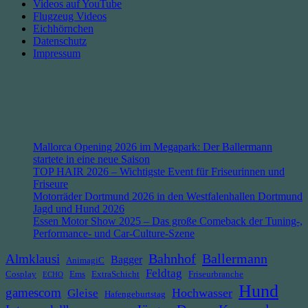
Videos auf YouTube
Flugzeug Videos
Eichhörnchen
Datenschutz
Impressum
Mallorca Opening 2026 im Megapark: Der Ballermann
startete in eine neue Saison
TOP HAIR 2026 – Wichtigste Event für Friseurinnen und
Friseure
Motorräder Dortmund 2026 in den Westfalenhallen Dortmund
Jagd und Hund 2026
Essen Motor Show 2025 – Das große Comeback der Tuning-,
Performance- und Car-Culture-Szene
Bahnhof
Ballermann
Almklausi
Bagger
AnimagiC
Feldtag
Cosplay
Ems
ExtraSchicht
Friseurbranche
ECHO
Hund
gamescom
Hochwasser
Gleise
Hafengeburtstag