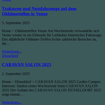
in
2025
Traktoren und Nutzfahrzeuge auf dem
Oldtimerteffen in Venne
Published
5. September 2025
Date:
Home > Oldtimerteffen Venne Am Wochenende verwandelte sich
Venne wieder in ein Eldorado für Liebhaber historischer Fahrzeuge.
Das alljährliche Oldtimer-Treffen lockte zahlreiche Besucher an,
die…
Traktoren
Weiterlesen...
Posted
und
Düsseldorf
in
Nutzfahrzeuge
auf
CARAVAN SALON 2025
dem
Oldtimerteffen
Published
2. September 2025
in
Date:
Venne
Home > Düsseldorf > CARAVAN SALON 2025 Großes Camper-
Interesse: Starkes erstes Wochenende beim CARAVAN SALON
2025 Der Auftakt des CARAVAN SALON DÜSSELDORF 2025
zeigt einmal…
CARAVAN
Weiterlesen...