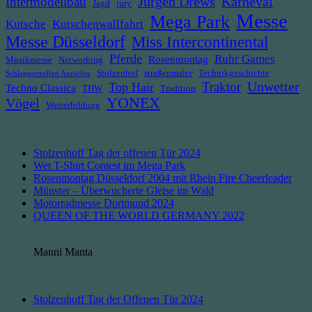
Jürgen Drews
Intermodellbau
Karneval
Jagd
jury
Messe
Mega Park
Kutsche
Kutschenwallfahrt
Messe Düsseldorf
Miss Intercontinental
Pferde
Ruhr Games
Rosenmontag
Musikmesse
Networking
Stolzenhof
straßenmaler
Technikgeschichte
Schleppertreffen Anröchte
Unwetter
Traktor
Top Hair
Techno Classica
THW
Tradition
YONEX
Vögel
Weiterbildung
Stolzenhoff Tag der offenen Tür 2024
Wet T-Shirt Contest im Mega Park
Rosenmontag Düsseldorf 2004 mit Rhein Fire Cheerleader
Münster – Überwucherte Gleise im Wald
Motorradmesse Dortmund 2024
QUEEN OF THE WORLD GERMANY 2022
Manni Manta
Stolzenhoff Tag der Offenen Tür 2024