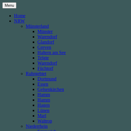
Skip
Menu
to
content
Home
NRW
Münsterland
Münster
Warendorf
Glandorf
Greven
Haltern am See
Telgte
Warendorf
Füchtorf
Ruhrgebiet
Dortmund
Essen
Gelsenkirchen
Hamm
Hamm
Hagen
Lünen
Marl
Waltrop
Niederrhein