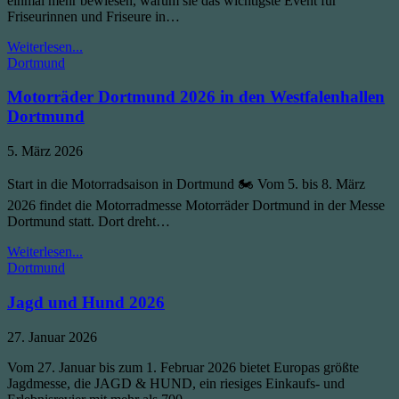
einmal mehr bewiesen, warum sie das wichtigste Event für
neue
Friseurinnen und Friseure in…
Saison
TOP
Weiterlesen...
Posted
HAIR
Dortmund
in
2026
–
Motorräder Dortmund 2026 in den Westfalenhallen
Wichtigste
Dortmund
Event
für
Published
5. März 2026
Friseurinnen
Date:
und
Start in die Motorradsaison in Dortmund 🏍️ Vom 5. bis 8. März
Friseure
2026 findet die Motorradmesse Motorräder Dortmund in der Messe
Dortmund statt. Dort dreht…
Motorräder
Weiterlesen...
Posted
Dortmund
Dortmund
in
2026
in
Jagd und Hund 2026
den
Westfalenhallen
Published
27. Januar 2026
Dortmund
Date:
Vom 27. Januar bis zum 1. Februar 2026 bietet Europas größte
Jagdmesse, die JAGD & HUND, ein riesiges Einkaufs- und