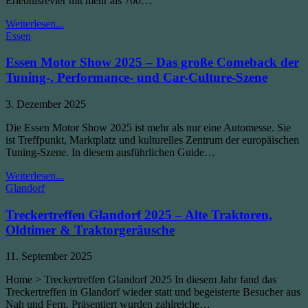
Erlebnisrevier mit mehr als 700…
Jagd
Weiterlesen...
Posted
und
Essen
in
Hund
2026
Essen Motor Show 2025 – Das große Comeback der
Tuning-, Performance- und Car-Culture-Szene
Published
3. Dezember 2025
Date:
Die Essen Motor Show 2025 ist mehr als nur eine Automesse. Sie
ist Treffpunkt, Marktplatz und kulturelles Zentrum der europäischen
Tuning-Szene. In diesem ausführlichen Guide…
Essen
Weiterlesen...
Posted
Motor
Glandorf
in
Show
2025
Treckertreffen Glandorf 2025 – Alte Traktoren,
–
Oldtimer & Traktorgeräusche
Das
große
Published
11. September 2025
Comeback
Date:
der
Home > Treckertreffen Glandorf 2025 In diesem Jahr fand das
Tuning-,
Treckertreffen in Glandorf wieder statt und begeisterte Besucher aus
Performance-
Nah und Fern. Präsentiert wurden zahlreiche…