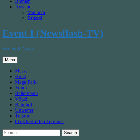
Bremen
Ausland
Mallorca
Brüssel
Event I (Newsflash-TV)
Events & News
Menu
Messe
Hund
Mega Park
Yonex
Ballermann
Vögel
Bahnhof
Unwetter
Traktor
| Treckertreffen Termine |
Search
for: