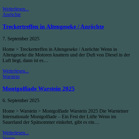
und
Car-
Treckertreffen
Weiterlesen...
Culture-
Posted
Glandorf
Anröchte
Szene
in
2025
–
Treckertreffen in Altengeseke / Anröchte
Alte
Traktoren,
Published
7. September 2025
Oldtimer
Date:
&
Home > Treckertreffen in Altengeseke / Anröchte Wenn in
Traktorgeräusche
Altengeseke die Motoren knattern und der Duft von Diesel in der
Luft liegt, dann ist es…
Treckertreffen
Weiterlesen...
Posted
in
Warstein
in
Altengeseke
/
Montgolfiade Warstein 2025
Anröchte
Published
6. September 2025
Date:
Home > Warstein > Montgolfiade Warstein 2025 Die Warsteiner
Internationale Montgolfiade – Ein Fest der Lüfte Wenn im
Sauerland der Spätsommer einkehrt, gibt es ein…
Montgolfiade
Weiterlesen...
Posted
Warstein
Venne