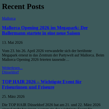
Recent Posts
Posted
Mallorca
in
Mallorca Opening 2026 im Megapark: Der
Ballermann startete in eine neue Saison
Published
13. Mai 2026
Date:
Vom 23. bis 26. April 2026 verwandelte sich der berühmte
Megapark erneut in das Zentrum der Partywelt auf Mallorca. Beim
Mallorca Opening 2026 feierten tausende…
Mallorca
Weiterlesen...
Posted
Opening
Düsseldorf
in
2026
im
TOP HAIR 2026 – Wichtigste Event für
Megapark:
Friseurinnen und Friseure
Der
Ballermann
Published
25. März 2026
startete
Date:
in
Die TOP HAIR Düsseldorf 2026 hat am 21. und 22. März 2026
eine