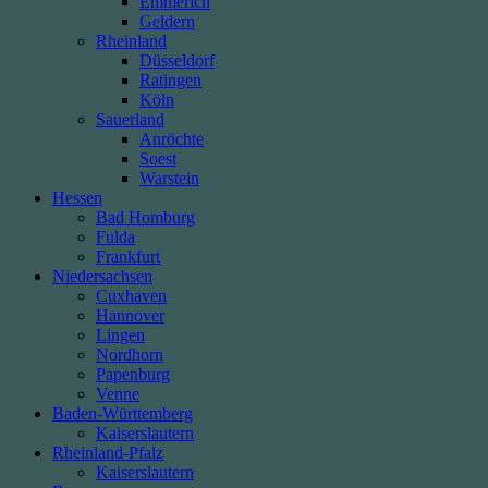
Emmerich
Geldern
Rheinland
Düsseldorf
Ratingen
Köln
Sauerland
Anröchte
Soest
Warstein
Hessen
Bad Homburg
Fulda
Frankfurt
Niedersachsen
Cuxhaven
Hannover
Lingen
Nordhorn
Papenburg
Venne
Baden-Württemberg
Kaiserslautern
Rheinland-Pfalz
Kaiserslautern