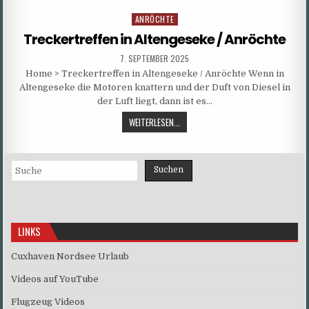
ANRÖCHTE
Posted
in
Treckertreffen in Altengeseke / Anröchte
PUBLISHED
7. SEPTEMBER 2025
DATE:
Home > Treckertreffen in Altengeseke / Anröchte Wenn in
Altengeseke die Motoren knattern und der Duft von Diesel in
der Luft liegt, dann ist es…
TRECKERTREFFEN
WEITERLESEN...
IN
ALTENGESEKE
/
Suchen
Suchen
ANRÖCHTE
LINKS
Cuxhaven Nordsee Urlaub
Videos auf YouTube
Flugzeug Videos