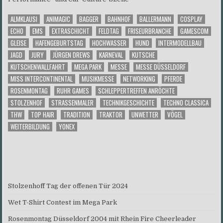
ALMKLAUSI
ANIMAGIC
BAGGER
BAHNHOF
BALLERMANN
COSPLAY
ECHO
EMS
EXTRASCHICHT
FELDTAG
FRISEURBRANCHE
GAMESCOM
GLEISE
HAFENGEBURTSTAG
HOCHWASSER
HUND
INTERMODELLBAU
JAGD
JURY
JÜRGEN DREWS
KARNEVAL
KUTSCHE
KUTSCHENWALLFAHRT
MEGA PARK
MESSE
MESSE DÜSSELDORF
MISS INTERCONTINENTAL
MUSIKMESSE
NETWORKING
PFERDE
ROSENMONTAG
RUHR GAMES
SCHLEPPERTREFFEN ANRÖCHTE
STOLZENHOF
STRASSENMALER
TECHNIKGESCHICHTE
TECHNO CLASSICA
THW
TOP HAIR
TRADITION
TRAKTOR
UNWETTER
VÖGEL
WEITERBILDUNG
YONEX
Stolzenhoff Tag der offenen Tür 2024
Wet T-Shirt Contest im Mega Park
Rosenmontag Düsseldorf 2004 mit Rhein Fire Cheerleader