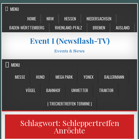
Skip
MENU
to
HOME
NRW
HESSEN
NIEDERSACHSEN
content
BADEN-WÜRTTEMBERG
RHEINLAND-PFALZ
BREMEN
AUSLAND
Event I (Newsflash-TV)
Events & News
MENU
MESSE
HUND
MEGA PARK
YONEX
BALLERMANN
VÖGEL
BAHNHOF
UNWETTER
TRAKTOR
| TRECKERTREFFEN TERMINE |
Schlagwort:
Schleppertreffen
Anröchte