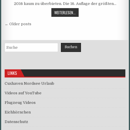
2016 kaum zu überbieten. Die 16. Auflage der größten…
RETTMOBIL
WEITERLESEN...
2016
Beitragsnavigation
STARTET
← Older posts
IN
FULDA
–
Suchen
RETTMOBILDIE
Suchen
INTERNATIONALE
LEITMESSE
FÜR
RETTUNG
LINKS
UND
MOBILITÄT
Cuxhaven Nordsee Urlaub
Videos auf YouTube
Flugzeug Videos
Eichhörnchen
Datenschutz