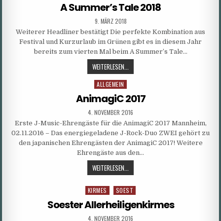
in
FREMDEN
A Summer’s Tale 2018
(!!)
PUBLISHED
9. MÄRZ 2018
KIND
DATE:
Weiterer Headliner bestätigt Die perfekte Kombination aus
IN
Festival und Kurzurlaub im Grünen gibt es in diesem Jahr
DAS
bereits zum vierten Mal beim A Summer’s Tale…
GLEISBETT
A
WEITERLESEN...
SUMMER’S
ALLGEMEIN
Posted
TALE
in
2018
AnimagiC 2017
PUBLISHED
4. NOVEMBER 2016
DATE:
Erste J-Music-Ehrengäste für die AnimagiC 2017 Mannheim,
02.11.2016 – Das energiegeladene J-Rock-Duo ZWEI gehört zu
den japanischen Ehrengästen der AnimagiC 2017! Weitere
Ehrengäste aus den…
ANIMAGIC
WEITERLESEN...
2017
KIRMES
SOEST
Posted
in
Soester Allerheiligenkirmes
PUBLISHED
4. NOVEMBER 2016