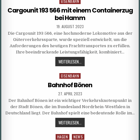
EISENBAHN
Posted
in
Cargounit 193 566 mit einem Containerzug
bei Hamm
PUBLISHED
19. AUGUST 2023
DATE:
Die Cargounit 193 566, eine hochmoderne Lokomotive aus der
Güterverkehrssparte, wurde speziell entwickelt, um die
Anforderungen des heutigen Frachttransportes zu erfüllen.
Ihre beeindruckende Leistungsfähigkeit, kombiniert…
CARGOUNIT
WEITERLESEN...
193
566
EISENBAHN
Posted
MIT
in
Bahnhof Bönen
EINEM
CONTAINERZUG
PUBLISHED
27. APRIL 2023
DATE:
BEI
Der Bahnhof Bönen ist ein wichtiger Verkehrsknotenpunkt in
HAMM
der Stadt Bönen, die im Bundesland Nordrhein-Westfalen in
Deutschland liegt. Der Bahnhof spielt eine bedeutende Rolle im…
BAHNHOF
WEITERLESEN...
BÖNEN
HAGEN
NEWS
Posted