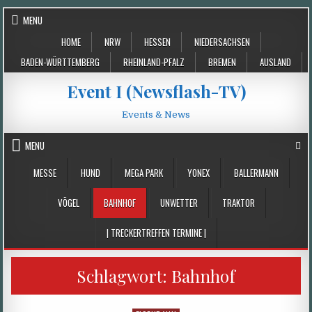
Skip
MENU
to
HOME
NRW
HESSEN
NIEDERSACHSEN
content
BADEN-WÜRTTEMBERG
RHEINLAND-PFALZ
BREMEN
AUSLAND
Event I (Newsflash-TV)
Events & News
MENU
MESSE
HUND
MEGA PARK
YONEX
BALLERMANN
VÖGEL
BAHNHOF
UNWETTER
TRAKTOR
| TRECKERTREFFEN TERMINE |
Schlagwort:
Bahnhof