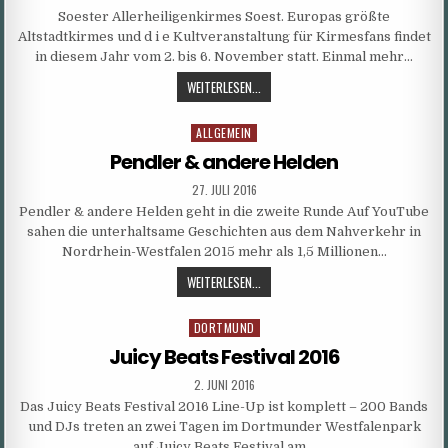
DATE:
Soester Allerheiligenkirmes Soest. Europas größte
Altstadtkirmes und d i e Kultveranstaltung für Kirmesfans findet
in diesem Jahr vom 2. bis 6. November statt. Einmal mehr…
SOESTER
WEITERLESEN...
ALLERHEILIGENKIRMES
ALLGEMEIN
Posted
in
Pendler & andere Helden
PUBLISHED
27. JULI 2016
DATE:
Pendler & andere Helden geht in die zweite Runde Auf YouTube
sahen die unterhaltsame Geschichten aus dem Nahverkehr in
Nordrhein-Westfalen 2015 mehr als 1,5 Millionen…
PENDLER
WEITERLESEN...
&
ANDERE
DORTMUND
Posted
HELDEN
in
Juicy Beats Festival 2016
PUBLISHED
2. JUNI 2016
DATE:
Das Juicy Beats Festival 2016 Line-Up ist komplett – 200 Bands
und DJs treten an zwei Tagen im Dortmunder Westfalenpark
auf Juicy Beats Festival am…