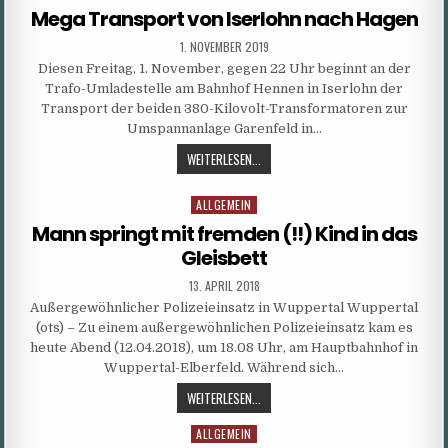
in
Mega Transport von Iserlohn nach Hagen
PUBLISHED
1. NOVEMBER 2019
DATE:
Diesen Freitag, 1. November, gegen 22 Uhr beginnt an der
Trafo-Umladestelle am Bahnhof Hennen in Iserlohn der
Transport der beiden 380-Kilovolt-Transformatoren zur
Umspannanlage Garenfeld in…
MEGA
WEITERLESEN...
TRANSPORT
VON
ALLGEMEIN
Posted
ISERLOHN
in
Mann springt mit fremden (!!) Kind in das
NACH
Gleisbett
HAGEN
PUBLISHED
13. APRIL 2018
DATE:
Außergewöhnlicher Polizeieinsatz in Wuppertal Wuppertal
(ots) – Zu einem außergewöhnlichen Polizeieinsatz kam es
heute Abend (12.04.2018), um 18.08 Uhr, am Hauptbahnhof in
Wuppertal-Elberfeld. Während sich…
MANN
WEITERLESEN...
SPRINGT
ALLGEMEIN
Posted
MIT