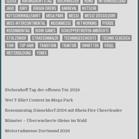
GLEISE
HAFENGEBURTSTAG
HOCHWASSER
HUND
INTERMODELLBAU
JAGD
JURY
JÜRGEN DREWS
KARNEVAL
KUTSCHE
KUTSCHENWALLFAHRT
MEGA PARK
MESSE
MESSE DÜSSELDORF
MISS INTERCONTINENTAL
MUSIKMESSE
NETWORKING
PFERDE
ROSENMONTAG
RUHR GAMES
SCHLEPPERTREFFEN ANRÖCHTE
STOLZENHOF
STRASSENMALER
TECHNIKGESCHICHTE
TECHNO CLASSICA
THW
TOP HAIR
TRADITION
TRAKTOR
UNWETTER
VÖGEL
WEITERBILDUNG
YONEX
Stolzenhoff Tag der offenen Tür 2024
Wet T-Shirt Contest im Mega Park
Rosenmontag Düsseldorf 2004 mit Rhein Fire Cheerleader
Münster – Überwucherte Gleise im Wald
Motorradmesse Dortmund 2024