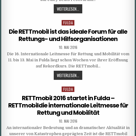
JUICY
WEITERLESEN...
BEATS
FESTIVAL
FULDA
Posted
2016
in
Die RETTmobil ist das ideale Forum für alle
Rettungs- und Hilfsorganisationen
PUBLISHED
10. MAI 2016
DATE:
Die 16. Internationale Leitmesse für Rettung und Mobilität vom
11. bis 13. Mai in Fulda liegt schon Wochen vor ihrer Eröffnung
auf Rekordkurs. Die RETTmobil…
DIE
WEITERLESEN...
RETTMOBIL
IST
FULDA
Posted
DAS
in
RETTmobil 2016 startet in Fulda –
IDEALE
RETTmobildie internationale Leitmesse für
FORUM
Rettung und Mobilität
FÜR
ALLE
PUBLISHED
10. MAI 2016
RETTUNGS-
DATE:
An internationaler Bedeutung und an dramatischer Aktualität in
UND
unserer von Katastrophen geprägten Zeit ist die RETTmobil
HILFSORGANISATIONEN