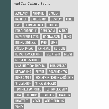
und Car-Culture-Szene
ALMKLAUSI
ANIMAGIC
BAGGER
BAHNHOF
BALLERMANN
COSPLAY
ECHO
EMS
EXTRASCHICHT
FELDTAG
FRISEURBRANCHE
GAMESCOM
GLEISE
HAFENGEBURTSTAG
HOCHWASSER
HUND
INTERMODELLBAU
JAGD
JURY
JÜRGEN DREWS
KARNEVAL
KUTSCHE
KUTSCHENWALLFAHRT
MEGA PARK
MESSE
MESSE DÜSSELDORF
MISS INTERCONTINENTAL
MUSIKMESSE
NETWORKING
PFERDE
ROSENMONTAG
RUHR GAMES
SCHLEPPERTREFFEN ANRÖCHTE
STOLZENHOF
STRASSENMALER
TECHNIKGESCHICHTE
TECHNO CLASSICA
THW
TOP HAIR
TRADITION
TRAKTOR
UNWETTER
VÖGEL
WEITERBILDUNG
YONEX