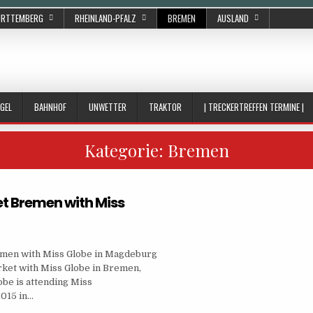
ÜRTTEMBERG
RHEINLAND-PFALZ
BREMEN
AUSLAND
GEL
BAHNHOF
UNWETTER
TRAKTOR
| TRECKERTREFFEN TERMINE |
Kategorie:
Bremen
 Bremen with Miss
men with Miss Globe in Magdeburg
ket with Miss Globe in Bremen,
be is attending Miss
2015 in…