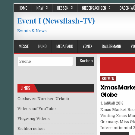
Skip
HOME
NRW
HESSEN
NIEDERSACHSEN
BADEN-W
to
content
Event I (Newsflash-TV)
Events & News
MESSE
HUND
MEGA PARK
YONEX
BALLERMANN
VÖ
Suchen
Suchen
BREMEN
Posted
in
Xmas Market
LINKS
Globe
Cuxhaven Nordsee Urlaub
PUBLISHED
3. JANUAR 2016
DATE:
Videos auf YouTube
Xmas Market Bre
Visiting Xmas Mar
Flugzeug Videos
Germany. Miss Glo
Intercontinental 
Eichhörnchen