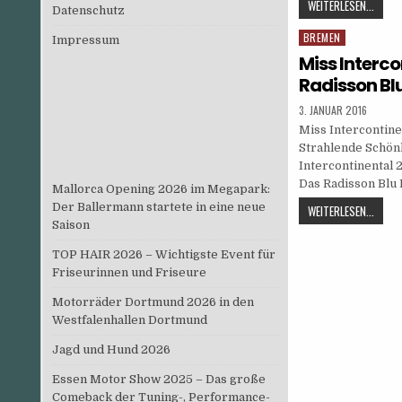
XMAS
WEITERLESEN...
Datenschutz
MARK
BREMEN
Posted
BREM
Impressum
in
WITH
Miss Interco
MISS
Radisson Blu
GLOBE
PUBLISHED
3. JANUAR 2016
DATE:
Miss Intercontine
Strahlende Schön
Intercontinental 
Das Radisson Blu
Mallorca Opening 2026 im Megapark:
Der Ballermann startete in eine neue
MISS
WEITERLESEN...
Saison
INTER
2015
TOP HAIR 2026 – Wichtigste Event für
@
Friseurinnen und Friseure
RADIS
BLU
Motorräder Dortmund 2026 in den
HOTEL
Westfalenhallen Dortmund
Jagd und Hund 2026
Essen Motor Show 2025 – Das große
Comeback der Tuning-, Performance-