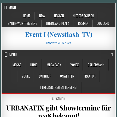
Skip
MENU
to
HOME
NRW
HESSEN
NIEDERSACHSEN
content
BADEN-WÜRTTEMBERG
RHEINLAND-PFALZ
BREMEN
AUSLAND
Event I (Newsflash-TV)
Events & News
MENU
MESSE
HUND
MEGA PARK
YONEX
BALLERMANN
VÖGEL
BAHNHOF
UNWETTER
TRAKTOR
| TRECKERTREFFEN TERMINE |
POSTED
ALLGEMEIN
IN
URBANATIX gibt Showtermine für
2018 bekannt!