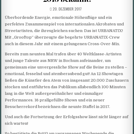
PUBLISHED
20. DEZEMBER 2017
DATE:
Überbordende Energie, emotionale Höhenflüge und ein
perfektes Zusammenspiel von internationalen Akrobaten und
Streetartisten, die ihresgleichen suchen: Das ist URBANATIX!
Mit „Grooftop“ überzeugte die begehrte URBANATIX-Crew
auch in diesem Jahr mit einem gelungenen Cross-Over-Mix.
Bereits zum neunten Mal trafen über 40 Weltklasse-Artisten
und junge Talente aus NRW in Bochum aufeinander, um
gemeinsam eine unvergessliche Show auf die Beine zu stellen –
emotional, fesselnd und atemberaubend gut! An 12 Showtagen
ließen die Künstler den Atem von insgesamt 20.000 Zuschauern
stocken und entführten das Publikum allabendlich 100 Minuten
lang in die Welt außergewöhnlicher und einmaliger
Performances. 16 prallgefüllte Shows und ein neuer
Besucherrekord bezeichnen die neunte Staffel in 2017.
Und auch die Fortsetzung der Erfolgsshow lässt nicht länger auf
sich warten!
So bestätigte die BoVG am vergangenen Wochenende die