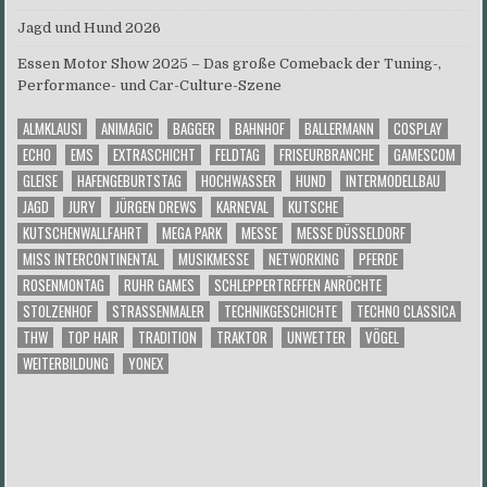
Jagd und Hund 2026
Essen Motor Show 2025 – Das große Comeback der Tuning-,
Performance- und Car-Culture-Szene
ALMKLAUSI
ANIMAGIC
BAGGER
BAHNHOF
BALLERMANN
COSPLAY
ECHO
EMS
EXTRASCHICHT
FELDTAG
FRISEURBRANCHE
GAMESCOM
GLEISE
HAFENGEBURTSTAG
HOCHWASSER
HUND
INTERMODELLBAU
JAGD
JURY
JÜRGEN DREWS
KARNEVAL
KUTSCHE
KUTSCHENWALLFAHRT
MEGA PARK
MESSE
MESSE DÜSSELDORF
MISS INTERCONTINENTAL
MUSIKMESSE
NETWORKING
PFERDE
ROSENMONTAG
RUHR GAMES
SCHLEPPERTREFFEN ANRÖCHTE
STOLZENHOF
STRASSENMALER
TECHNIKGESCHICHTE
TECHNO CLASSICA
THW
TOP HAIR
TRADITION
TRAKTOR
UNWETTER
VÖGEL
WEITERBILDUNG
YONEX