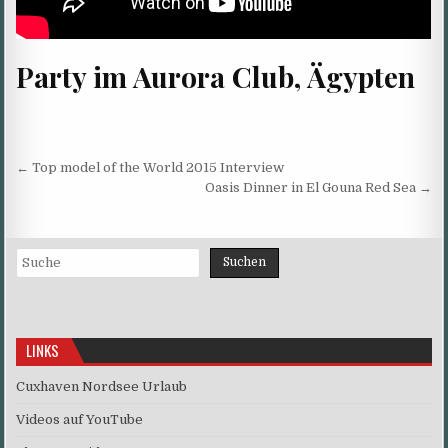
Party im Aurora Club, Ägypten
Beitragsnavigation
← Top model of the World 2015 Interview
Oasis Dinner in El Gouna Red Sea →
Suchen
Suchen
LINKS
Cuxhaven Nordsee Urlaub
Videos auf YouTube