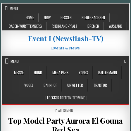
Skip
MENU
to
HOME
NRW
HESSEN
NIEDERSACHSEN
content
BADEN-WÜRTTEMBERG
RHEINLAND-PFALZ
BREMEN
AUSLAND
Event I (Newsflash-TV)
Events & News
MENU
MESSE
HUND
MEGA PARK
YONEX
BALLERMANN
VÖGEL
BAHNHOF
UNWETTER
TRAKTOR
| TRECKERTREFFEN TERMINE |
POSTED
ALLGEMEIN
IN
Top Model Party Aurora El Gouna
Red Sea