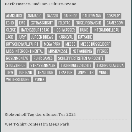
Performance- und Car-Culture-Szene
ALMKLAUSI
ANIMAGIC
BAGGER
BAHNHOF
BALLERMANN
COSPLAY
ECHO
EMS
EXTRASCHICHT
FELDTAG
FRISEURBRANCHE
GAMESCOM
GLEISE
HAFENGEBURTSTAG
HOCHWASSER
HUND
INTERMODELLBAU
JAGD
JURY
JÜRGEN DREWS
KARNEVAL
KUTSCHE
KUTSCHENWALLFAHRT
MEGA PARK
MESSE
MESSE DÜSSELDORF
MISS INTERCONTINENTAL
MUSIKMESSE
NETWORKING
PFERDE
ROSENMONTAG
RUHR GAMES
SCHLEPPERTREFFEN ANRÖCHTE
STOLZENHOF
STRASSENMALER
TECHNIKGESCHICHTE
TECHNO CLASSICA
THW
TOP HAIR
TRADITION
TRAKTOR
UNWETTER
VÖGEL
WEITERBILDUNG
YONEX
Stolzenhoff Tag der offenen Tür 2024
Wet T-Shirt Contest im Mega Park