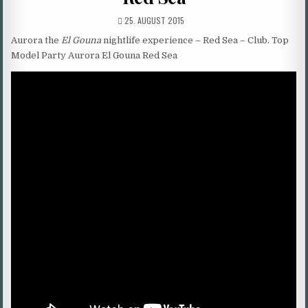
PUBLISHED
25. AUGUST 2015
DATE:
Aurora
the
El Gouna
nightlife experience
– Red Sea – Club. Top
Model Party Aurora El Gouna Red Sea