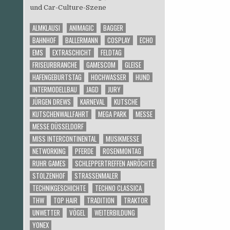
und Car-Culture-Szene
ALMKLAUSI
ANIMAGIC
BAGGER
BAHNHOF
BALLERMANN
COSPLAY
ECHO
EMS
EXTRASCHICHT
FELDTAG
FRISEURBRANCHE
GAMESCOM
GLEISE
HAFENGEBURTSTAG
HOCHWASSER
HUND
INTERMODELLBAU
JAGD
JURY
JÜRGEN DREWS
KARNEVAL
KUTSCHE
KUTSCHENWALLFAHRT
MEGA PARK
MESSE
MESSE DÜSSELDORF
MISS INTERCONTINENTAL
MUSIKMESSE
NETWORKING
PFERDE
ROSENMONTAG
RUHR GAMES
SCHLEPPERTREFFEN ANRÖCHTE
STOLZENHOF
STRASSENMALER
TECHNIKGESCHICHTE
TECHNO CLASSICA
THW
TOP HAIR
TRADITION
TRAKTOR
UNWETTER
VÖGEL
WEITERBILDUNG
YONEX