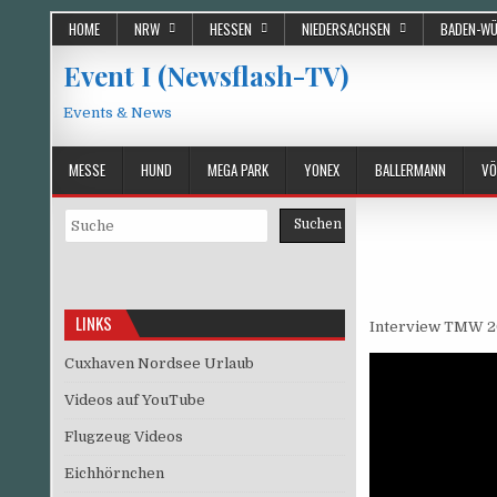
Skip
HOME
NRW
HESSEN
NIEDERSACHSEN
BADEN-W
to
content
Event I (Newsflash-TV)
Events & News
MESSE
HUND
MEGA PARK
YONEX
BALLERMANN
VÖ
Suchen
Suchen
LINKS
Interview TMW 2
Cuxhaven Nordsee Urlaub
Videos auf YouTube
Flugzeug Videos
Eichhörnchen