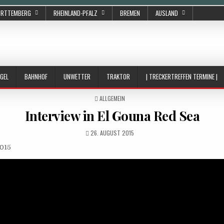
ÜRTTEMBERG
RHEINLAND-PFALZ
BREMEN
AUSLAND
GEL
BAHNHOF
UNWETTER
TRAKTOR
| TRECKERTREFFEN TERMINE |
POSTED
ALLGEMEIN
IN
Interview in El Gouna Red Sea
PUBLISHED
26. AUGUST 2015
DATE:
015