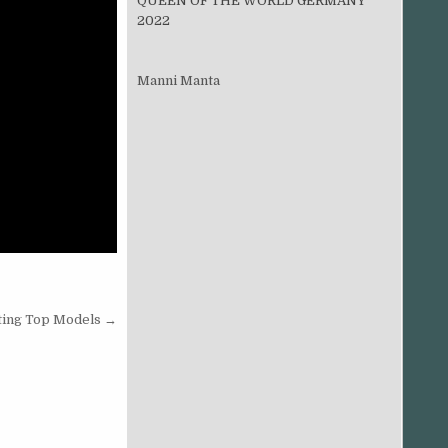
QUEEN OF THE WORLD GERMANY
2022
Manni Manta
ting Top Models →