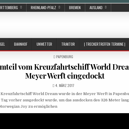
ÜRTTEMBERG
RHEINLAND-PFALZ
BREMEN
AUSLAND
GEL
BAHNHOF
UNWETTER
TRAKTOR
| TRECKERTREFFEN TERMINE |
POSTED
PAPENBURG
IN
teil vom Kreuzfahrtschiff World Drea
Meyer Werft eingedockt
PUBLISHED
4. MÄRZ 2017
DATE:
Kreuzfahrtschiff World Dream wurde in der Meyer Werft in Papenbu
 Tag vorher ausgedockt wurde, um das ausdocken des 326 Meter lan
 Norwegian Joy zu ermöglichen