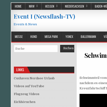
Skip
HOME
NRW
HESSEN
NIEDERSACHSEN
BADEN-W
to
content
Event I (Newsflash-TV)
Events & News
MESSE
HUND
MEGA PARK
YONEX
BALLERMANN
VÖ
Suchen
Suchen
Schwimm
LINKS
Schwimmteil vom 
Cuxhaven Nordsee Urlaub
nachdem es einen
Videos auf YouTube
Kreuzfahrtschiff
Flugzeug Videos
Eichhörnchen