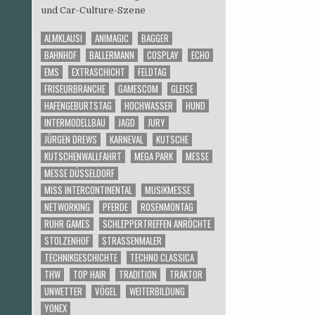
und Car-Culture-Szene
ALMKLAUSI
ANIMAGIC
BAGGER
BAHNHOF
BALLERMANN
COSPLAY
ECHO
EMS
EXTRASCHICHT
FELDTAG
FRISEURBRANCHE
GAMESCOM
GLEISE
HAFENGEBURTSTAG
HOCHWASSER
HUND
INTERMODELLBAU
JAGD
JURY
JÜRGEN DREWS
KARNEVAL
KUTSCHE
KUTSCHENWALLFAHRT
MEGA PARK
MESSE
MESSE DÜSSELDORF
MISS INTERCONTINENTAL
MUSIKMESSE
NETWORKING
PFERDE
ROSENMONTAG
RUHR GAMES
SCHLEPPERTREFFEN ANRÖCHTE
STOLZENHOF
STRASSENMALER
TECHNIKGESCHICHTE
TECHNO CLASSICA
THW
TOP HAIR
TRADITION
TRAKTOR
UNWETTER
VÖGEL
WEITERBILDUNG
YONEX