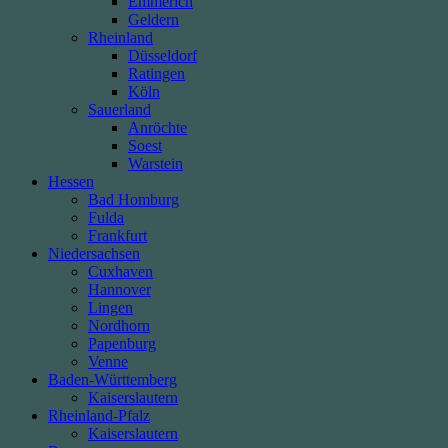
Emmerich
Geldern
Rheinland
Düsseldorf
Ratingen
Köln
Sauerland
Anröchte
Soest
Warstein
Hessen
Bad Homburg
Fulda
Frankfurt
Niedersachsen
Cuxhaven
Hannover
Lingen
Nordhorn
Papenburg
Venne
Baden-Württemberg
Kaiserslautern
Rheinland-Pfalz
Kaiserslautern