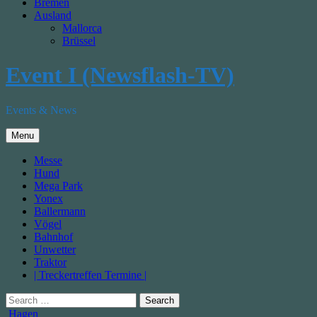
Bremen
Ausland
Mallorca
Brüssel
Event I (Newsflash-TV)
Events & News
Menu
Messe
Hund
Mega Park
Yonex
Ballermann
Vögel
Bahnhof
Unwetter
Traktor
| Treckertreffen Termine |
Search
for:
Posted
Hagen