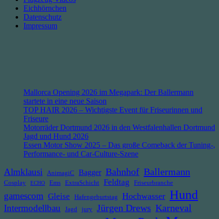
Eichhörnchen
Datenschutz
Impressum
Mallorca Opening 2026 im Megapark: Der Ballermann
startete in eine neue Saison
TOP HAIR 2026 – Wichtigste Event für Friseurinnen und
Friseure
Motorräder Dortmund 2026 in den Westfalenhallen Dortmund
Jagd und Hund 2026
Essen Motor Show 2025 – Das große Comeback der Tuning-,
Performance- und Car-Culture-Szene
Bahnhof
Ballermann
Almklausi
Bagger
AnimagiC
Feldtag
Cosplay
Ems
ExtraSchicht
Friseurbranche
ECHO
Hund
gamescom
Hochwasser
Gleise
Hafengeburtstag
Jürgen Drews
Intermodellbau
Karneval
Jagd
jury