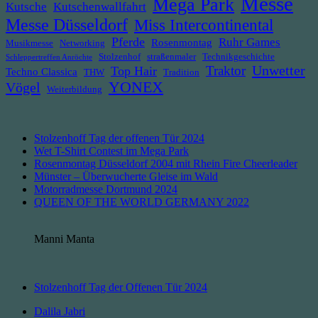
Messe
Mega Park
Kutsche
Kutschenwallfahrt
Messe Düsseldorf
Miss Intercontinental
Pferde
Ruhr Games
Rosenmontag
Musikmesse
Networking
Stolzenhof
straßenmaler
Technikgeschichte
Schleppertreffen Anröchte
Unwetter
Traktor
Top Hair
Techno Classica
THW
Tradition
YONEX
Vögel
Weiterbildung
Stolzenhoff Tag der offenen Tür 2024
Wet T-Shirt Contest im Mega Park
Rosenmontag Düsseldorf 2004 mit Rhein Fire Cheerleader
Münster – Überwucherte Gleise im Wald
Motorradmesse Dortmund 2024
QUEEN OF THE WORLD GERMANY 2022
Manni Manta
Stolzenhoff Tag der Offenen Tür 2024
Dalila Jabri