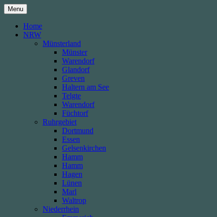
Skip
Menu
to
content
Home
NRW
Münsterland
Münster
Warendorf
Glandorf
Greven
Haltern am See
Telgte
Warendorf
Füchtorf
Ruhrgebiet
Dortmund
Essen
Gelsenkirchen
Hamm
Hamm
Hagen
Lünen
Marl
Waltrop
Niederrhein