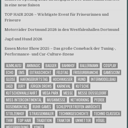
in eine neue Saison
TOP HAIR 2026 – Wichtigste Event für Friseurinnen und
Friseure
Motorräder Dortmund 2026 in den Westfalenhallen Dortmund
Jagd und Hund 2026
Essen Motor Show 2025 – Das große Comeback der Tuning-,
Performance- und Car-Culture-Szene
ALMKLAUSI
ANIMAGIC
BAGGER
BAHNHOF
BALLERMANN
COSPLAY
ECHO
EMS
EXTRASCHICHT
FELDTAG
FRISEURBRANCHE
GAMESCOM
GLEISE
HAFENGEBURTSTAG
HOCHWASSER
HUND
INTERMODELLBAU
JAGD
JURY
JÜRGEN DREWS
KARNEVAL
KUTSCHE
KUTSCHENWALLFAHRT
MEGA PARK
MESSE
MESSE DÜSSELDORF
MISS INTERCONTINENTAL
MUSIKMESSE
NETWORKING
PFERDE
ROSENMONTAG
RUHR GAMES
SCHLEPPERTREFFEN ANRÖCHTE
STOLZENHOF
STRASSENMALER
TECHNIKGESCHICHTE
TECHNO CLASSICA
THW
TOP HAIR
TRADITION
TRAKTOR
UNWETTER
VÖGEL
WEITERBILDUNG
YONEX