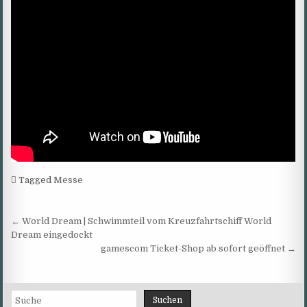
Tagged
Messe
Beitragsnavigation
← World Dream | Schwimmteil vom Kreuzfahrtschiff World
Dream eingedockt
gamescom Ticket-Shop ab sofort geöffnet →
Suchen
Suchen