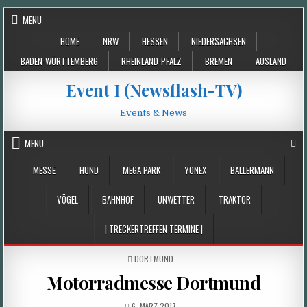
Skip
MENU
to
HOME
NRW
HESSEN
NIEDERSACHSEN
content
BADEN-WÜRTTEMBERG
RHEINLAND-PFALZ
BREMEN
AUSLAND
Event I (Newsflash-TV)
Events & News
MENU
MESSE
HUND
MEGA PARK
YONEX
BALLERMANN
VÖGEL
BAHNHOF
UNWETTER
TRAKTOR
| TRECKERTREFFEN TERMINE |
POSTED
DORTMUND
IN
Motorradmesse Dortmund
PUBLISHED
6. MÄRZ 2017