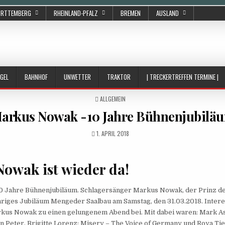
ÜRTTEMBERG
RHEINLAND-PFALZ
BREMEN
AUSLAND
GEL
BAHNHOF
UNWETTER
TRAKTOR
| TRECKERTREFFEN TERMINE |
POSTED
ALLGEMEIN
IN
arkus Nowak -10 Jahre Bühnenjubilä
PUBLISHED
1. APRIL 2018
DATE:
owak ist wieder da!
 Jahre Bühnenjubiläum. Schlagersänger Markus Nowak, der Prinz de
ähriges Jubiläum Mengeder Saalbau am Samstag, den 31.03.2018. Inter
kus Nowak zu einen gelungenem Abend bei. Mit dabei waren: Mark Ash
n Peter, Brigitte Lorenz: Misery – The Voice of Germany und Roya T