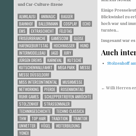
und Car-Culture-Szene
Einige Presseleut
ALMKLAUSI
ANIMAGIC
BAGGER
Blickwinkel zu er
BAHNHOF
BALLERMANN
COSPLAY
ECHO
hoch war und imme
EMS
EXTRASCHICHT
FELDTAG
turnten…
FRISEURBRANCHE
GAMESCOM
GLEISE
Insgesamt war es
HAFENGEBURTSTAG
HOCHWASSER
HUND
Auch inte
INTERMODELLBAU
JAGD
JURY
JÜRGEN DREWS
KARNEVAL
KUTSCHE
Stolzenhoff am
KUTSCHENWALLFAHRT
MEGA PARK
MESSE
MESSE DÜSSELDORF
MISS INTERCONTINENTAL
MUSIKMESSE
Beitrags
← Willi Herren er
NETWORKING
PFERDE
ROSENMONTAG
RUHR GAMES
SCHLEPPERTREFFEN ANRÖCHTE
STOLZENHOF
STRASSENMALER
TECHNIKGESCHICHTE
TECHNO CLASSICA
THW
TOP HAIR
TRADITION
TRAKTOR
UNWETTER
VÖGEL
WEITERBILDUNG
YONEX