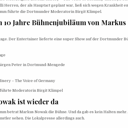
lli Herren, der als Hauptact geplant war, ließ sich wegen Krankheit e
mm führte die Dortmunder Moderatorin Birgit Klimpel.
m 10 Jahre Bühnenjubiläum von Marku
age. Der Entertainer lieferte eine super Show auf der Dortmunder B
age
Jürgen Peter in Dortmund-Mengede
Misery – The Voice of Germany
führte Moderatorin Birgit Klimpel
wak ist wieder da
m betrat Markus Nowak die Bühne. Und da gab es kein Halten mehr. 
nstler sehen. Die Lokalpresse allerdings auch.