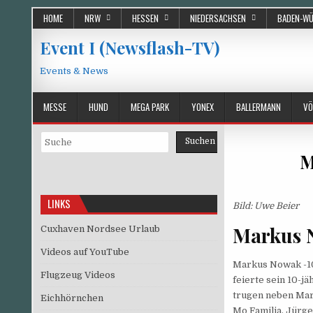
Skip
HOME
NRW
HESSEN
NIEDERSACHSEN
BADEN-W
to
content
Event I (Newsflash-TV)
Events & News
MESSE
HUND
MEGA PARK
YONEX
BALLERMANN
VÖ
Suchen
Suchen
M
LINKS
Bild: Uwe Beier
Markus N
Cuxhaven Nordsee Urlaub
Videos auf YouTube
Markus Nowak -10
Flugzeug Videos
feierte sein 10-j
trugen neben Mar
Eichhörnchen
Mo Familia, Jürge