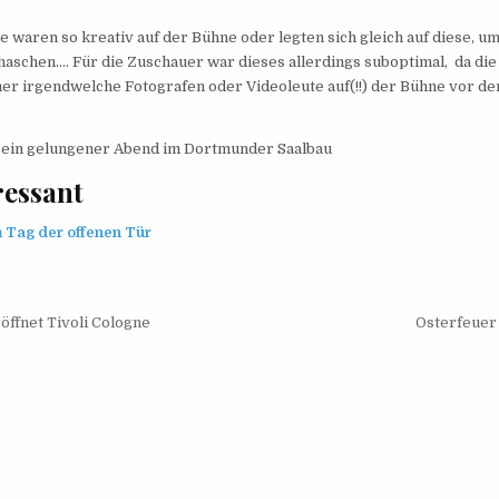
e waren so kreativ auf der Bühne oder legten sich gleich auf diese, u
haschen…. Für die Zuschauer war dieses allerdings suboptimal, da die
r irgendwelche Fotografen oder Videoleute auf(!!) der Bühne vor de
 ein gelungener Abend im Dortmunder Saalbau
ressant
 Tag der offenen Tür
navigation
öffnet Tivoli Cologne
Osterfeuer