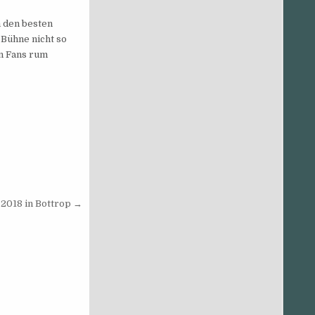
m den besten
 Bühne nicht so
n Fans rum
 2018 in Bottrop →