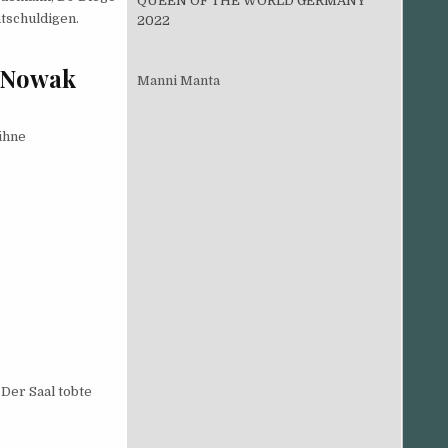
QUEEN OF THE WORLD GERMANY
ntschuldigen.
2022
s Nowak
Manni Manta
ühne
Der Saal tobte