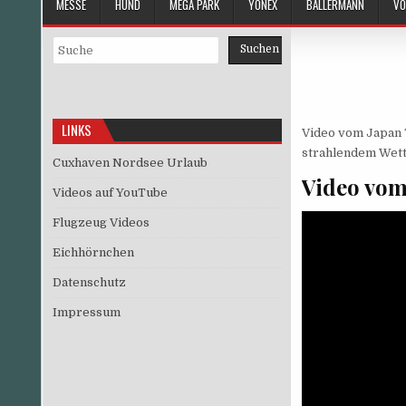
MESSE
HUND
MEGA PARK
YONEX
BALLERMANN
VÖ
Suchen
Suchen
LINKS
Video vom Japan T
strahlendem Wett
Cuxhaven Nordsee Urlaub
Video vom
Videos auf YouTube
Flugzeug Videos
Eichhörnchen
Datenschutz
Impressum