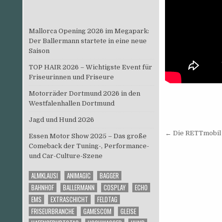
Mallorca Opening 2026 im Megapark:
Der Ballermann startete in eine neue
Saison
TOP HAIR 2026 – Wichtigste Event für
Friseurinnen und Friseure
Motorräder Dortmund 2026 in den
Westfalenhallen Dortmund
Jagd und Hund 2026
Beitrags
← Die RETTmobil i
Essen Motor Show 2025 – Das große
Comeback der Tuning-, Performance-
und Car-Culture-Szene
ALMKLAUSI
ANIMAGIC
BAGGER
BAHNHOF
BALLERMANN
COSPLAY
ECHO
EMS
EXTRASCHICHT
FELDTAG
FRISEURBRANCHE
GAMESCOM
GLEISE