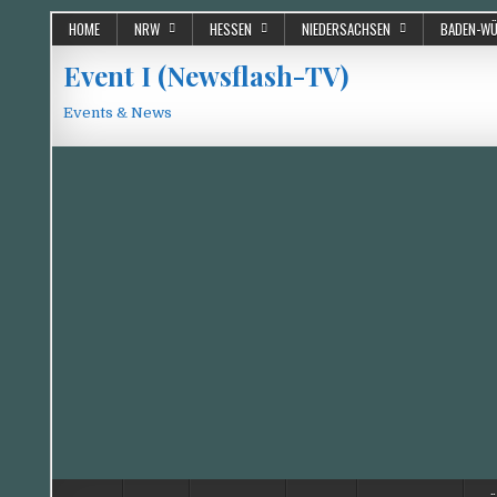
Skip
HOME
NRW
HESSEN
NIEDERSACHSEN
BADEN-W
to
content
Event I (Newsflash-TV)
Events & News