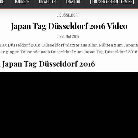
GEL
BAHNHOF
UNWETTER
TRAKTOR
| TRECKERTREFFEN TERMINE |
POSTED
DÜSSELDORF
IN
Japan Tag Düsseldorf 2016 Video
PUBLISHED
22. MAI 2016
DATE:
ag Düsseldorf 2016. Düsseldorf platzte aus allen Nähten zum Japanta
er gingen Tausende nach Düsseldorf zum Japan Tag Düsseldorf 2016
 Japan Tag Düsseldorf 2016