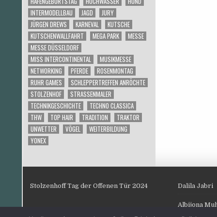
HAFENGEBURTSTAG
HOCHWASSER
HUND
INTERMODELLBAU
JAGD
JURY
JÜRGEN DREWS
KARNEVAL
KUTSCHE
KUTSCHENWALLFAHRT
MEGA PARK
MESSE
MESSE DÜSSELDORF
MISS INTERCONTINENTAL
MUSIKMESSE
NETWORKING
PFERDE
ROSENMONTAG
RUHR GAMES
SCHLEPPERTREFFEN ANRÖCHTE
STOLZENHOF
STRASSENMALER
TECHNIKGESCHICHTE
TECHNO CLASSICA
THW
TOP HAIR
TRADITION
TRAKTOR
UNWETTER
VÖGEL
WEITERBILDUNG
YONEX
Stolzenhoff Tag der Offenen Tür 2024
Dalila Jabri
Albijona Mu