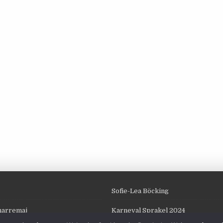
Sofie-Lea Böcking
harremaj
Karneval Sprakel 2024