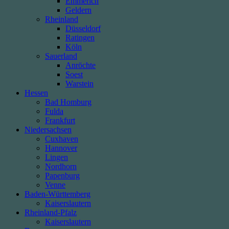
Emmerich
Geldern
Rheinland
Düsseldorf
Ratingen
Köln
Sauerland
Anröchte
Soest
Warstein
Hessen
Bad Homburg
Fulda
Frankfurt
Niedersachsen
Cuxhaven
Hannover
Lingen
Nordhorn
Papenburg
Venne
Baden-Württemberg
Kaiserslautern
Rheinland-Pfalz
Kaiserslautern