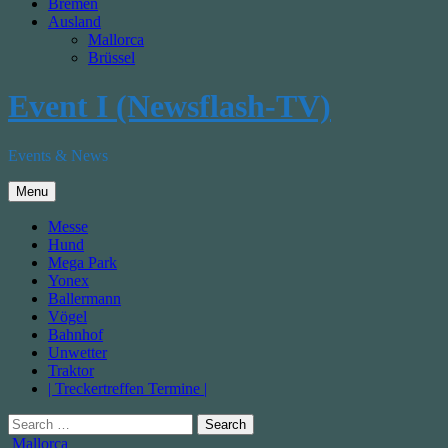
Bremen
Ausland
Mallorca
Brüssel
Event I (Newsflash-TV)
Events & News
Menu
Messe
Hund
Mega Park
Yonex
Ballermann
Vögel
Bahnhof
Unwetter
Traktor
| Treckertreffen Termine |
Search
for:
Posted
Mallorca