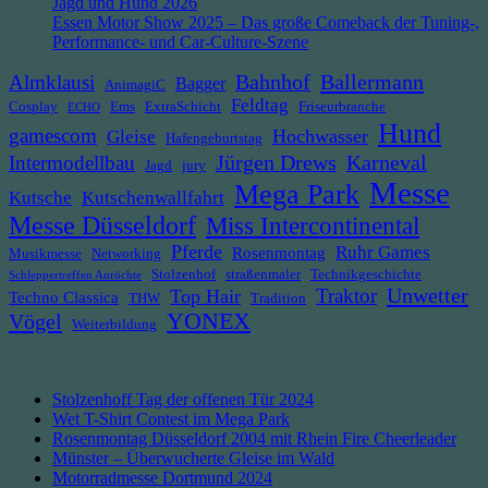
Jagd und Hund 2026
Essen Motor Show 2025 – Das große Comeback der Tuning-,
Performance- und Car-Culture-Szene
Bahnhof
Ballermann
Almklausi
Bagger
AnimagiC
Feldtag
Cosplay
Ems
ExtraSchicht
Friseurbranche
ECHO
Hund
gamescom
Hochwasser
Gleise
Hafengeburtstag
Jürgen Drews
Intermodellbau
Karneval
Jagd
jury
Messe
Mega Park
Kutsche
Kutschenwallfahrt
Messe Düsseldorf
Miss Intercontinental
Pferde
Ruhr Games
Rosenmontag
Musikmesse
Networking
Stolzenhof
straßenmaler
Technikgeschichte
Schleppertreffen Anröchte
Unwetter
Traktor
Top Hair
Techno Classica
THW
Tradition
YONEX
Vögel
Weiterbildung
Stolzenhoff Tag der offenen Tür 2024
Wet T-Shirt Contest im Mega Park
Rosenmontag Düsseldorf 2004 mit Rhein Fire Cheerleader
Münster – Überwucherte Gleise im Wald
Motorradmesse Dortmund 2024