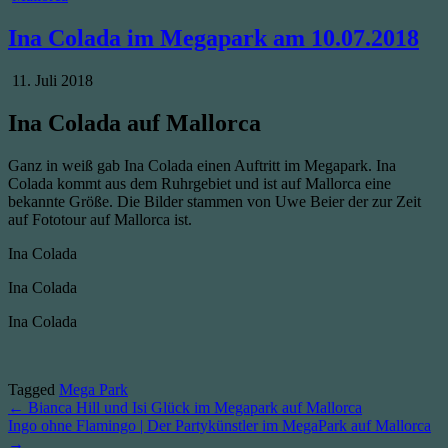
in
Ina Colada im Megapark am 10.07.2018
Published
11. Juli 2018
Date:
Ina Colada auf Mallorca
Ganz in weiß gab Ina Colada einen Auftritt im Megapark. Ina
Colada kommt aus dem Ruhrgebiet und ist auf Mallorca eine
bekannte Größe. Die Bilder stammen von Uwe Beier der zur Zeit
auf Fototour auf Mallorca ist.
Ina Colada
Ina Colada
Ina Colada
Tagged
Mega Park
Beitragsnavigation
← Bianca Hill und Isi Glück im Megapark auf Mallorca
Ingo ohne Flamingo | Der Partykünstler im MegaPark auf Mallorca
→