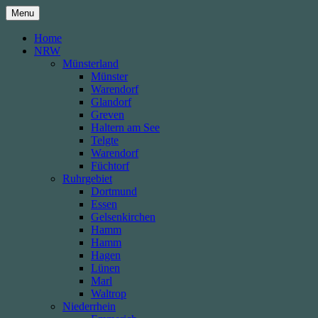
Skip
Menu
to
content
Home
NRW
Münsterland
Münster
Warendorf
Glandorf
Greven
Haltern am See
Telgte
Warendorf
Füchtorf
Ruhrgebiet
Dortmund
Essen
Gelsenkirchen
Hamm
Hamm
Hagen
Lünen
Marl
Waltrop
Niederrhein