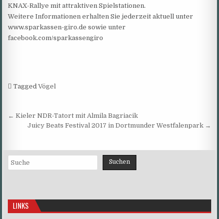
KNAX-Rallye mit attraktiven Spielstationen.
Weitere Informationen erhalten Sie jederzeit aktuell unter
www.sparkassen-giro.de sowie unter
facebook.com/sparkassengiro
Tagged
Vögel
Beitragsnavigation
← Kieler NDR-Tatort mit Almila Bagriacik
Juicy Beats Festival 2017 in Dortmunder Westfalenpark →
Suchen
Suchen
LINKS