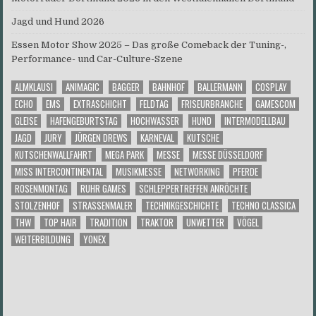
Jagd und Hund 2026
Essen Motor Show 2025 – Das große Comeback der Tuning-,
Performance- und Car-Culture-Szene
ALMKLAUSI
ANIMAGIC
BAGGER
BAHNHOF
BALLERMANN
COSPLAY
ECHO
EMS
EXTRASCHICHT
FELDTAG
FRISEURBRANCHE
GAMESCOM
GLEISE
HAFENGEBURTSTAG
HOCHWASSER
HUND
INTERMODELLBAU
JAGD
JURY
JÜRGEN DREWS
KARNEVAL
KUTSCHE
KUTSCHENWALLFAHRT
MEGA PARK
MESSE
MESSE DÜSSELDORF
MISS INTERCONTINENTAL
MUSIKMESSE
NETWORKING
PFERDE
ROSENMONTAG
RUHR GAMES
SCHLEPPERTREFFEN ANRÖCHTE
STOLZENHOF
STRASSENMALER
TECHNIKGESCHICHTE
TECHNO CLASSICA
THW
TOP HAIR
TRADITION
TRAKTOR
UNWETTER
VÖGEL
WEITERBILDUNG
YONEX