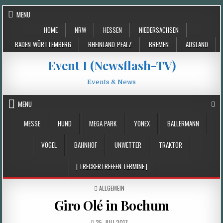
Skip
MENU
to
HOME
NRW
HESSEN
NIEDERSACHSEN
content
BADEN-WÜRTTEMBERG
RHEINLAND-PFALZ
BREMEN
AUSLAND
Event I (Newsflash-TV)
Events & News
MENU
MESSE
HUND
MEGA PARK
YONEX
BALLERMANN
VÖGEL
BAHNHOF
UNWETTER
TRAKTOR
| TRECKERTREFFEN TERMINE |
POSTED
ALLGEMEIN
IN
Giro Olé in Bochum
PUBLISHED
25. JULI 2017