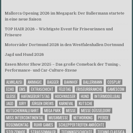
Mallorca Opening 2026 im Megapark: Der Ballermann startete
in eine neue Saison
TOP HAIR 2026 – Wichtigste Event für Friseurinnen und
Friseure
Motorräder Dortmund 2026 in den Westfalenhallen Dortmund
Jagd und Hund 2026
Essen Motor Show 2025 – Das große Comeback der Tuning-,
Performance- und Car-Culture-Szene
ALMKLAUSI
ANIMAGIC
BAGGER
BAHNHOF
BALLERMANN
COSPLAY
ECHO
EMS
EXTRASCHICHT
FELDTAG
FRISEURBRANCHE
GAMESCOM
GLEISE
HAFENGEBURTSTAG
HOCHWASSER
HUND
INTERMODELLBAU
JAGD
JURY
JÜRGEN DREWS
KARNEVAL
KUTSCHE
KUTSCHENWALLFAHRT
MEGA PARK
MESSE
MESSE DÜSSELDORF
MISS INTERCONTINENTAL
MUSIKMESSE
NETWORKING
PFERDE
ROSENMONTAG
RUHR GAMES
SCHLEPPERTREFFEN ANRÖCHTE
STOLZENHOF
STRASSENMALER
TECHNIKGESCHICHTE
TECHNO CLASSICA