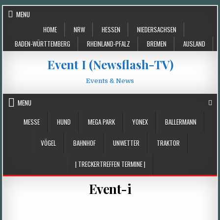
Skip
MENU
to
HOME
NRW
HESSEN
NIEDERSACHSEN
content
BADEN-WÜRTTEMBERG
RHEINLAND-PFALZ
BREMEN
AUSLAND
Event I (Newsflash-TV)
Events & News
MENU
MESSE
HUND
MEGA PARK
YONEX
BALLERMANN
VÖGEL
BAHNHOF
UNWETTER
TRAKTOR
| TRECKERTREFFEN TERMINE |
Event-i