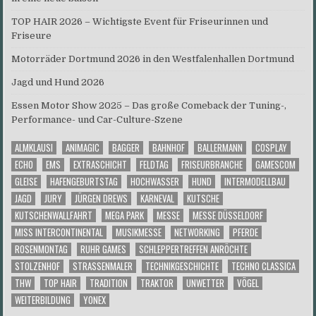
TOP HAIR 2026 – Wichtigste Event für Friseurinnen und
Friseure
Motorräder Dortmund 2026 in den Westfalenhallen Dortmund
Jagd und Hund 2026
Essen Motor Show 2025 – Das große Comeback der Tuning-,
Performance- und Car-Culture-Szene
ALMKLAUSI
ANIMAGIC
BAGGER
BAHNHOF
BALLERMANN
COSPLAY
ECHO
EMS
EXTRASCHICHT
FELDTAG
FRISEURBRANCHE
GAMESCOM
GLEISE
HAFENGEBURTSTAG
HOCHWASSER
HUND
INTERMODELLBAU
JAGD
JURY
JÜRGEN DREWS
KARNEVAL
KUTSCHE
KUTSCHENWALLFAHRT
MEGA PARK
MESSE
MESSE DÜSSELDORF
MISS INTERCONTINENTAL
MUSIKMESSE
NETWORKING
PFERDE
ROSENMONTAG
RUHR GAMES
SCHLEPPERTREFFEN ANRÖCHTE
STOLZENHOF
STRASSENMALER
TECHNIKGESCHICHTE
TECHNO CLASSICA
THW
TOP HAIR
TRADITION
TRAKTOR
UNWETTER
VÖGEL
WEITERBILDUNG
YONEX