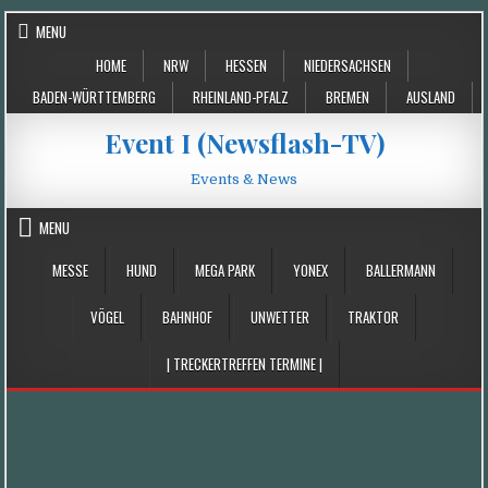
Skip
MENU
to
HOME
NRW
HESSEN
NIEDERSACHSEN
content
BADEN-WÜRTTEMBERG
RHEINLAND-PFALZ
BREMEN
AUSLAND
Event I (Newsflash-TV)
Events & News
MENU
MESSE
HUND
MEGA PARK
YONEX
BALLERMANN
VÖGEL
BAHNHOF
UNWETTER
TRAKTOR
| TRECKERTREFFEN TERMINE |