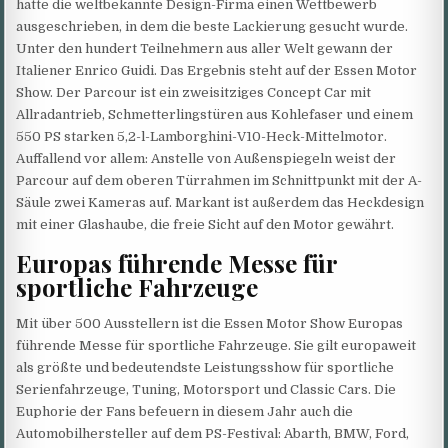
hatte die weltbekannte Design-Firma einen Wettbewerb
ausgeschrieben, in dem die beste Lackierung gesucht wurde.
Unter den hundert Teilnehmern aus aller Welt gewann der
Italiener Enrico Guidi. Das Ergebnis steht auf der Essen Motor
Show. Der Parcour ist ein zweisitziges Concept Car mit
Allradantrieb, Schmetterlingstüren aus Kohlefaser und einem
550 PS starken 5,2-l-Lamborghini-V10-Heck-Mittelmotor.
Auffallend vor allem: Anstelle von Außenspiegeln weist der
Parcour auf dem oberen Türrahmen im Schnittpunkt mit der A-
Säule zwei Kameras auf. Markant ist außerdem das Heckdesign
mit einer Glashaube, die freie Sicht auf den Motor gewährt.
Europas führende Messe für
sportliche Fahrzeuge
Mit über 500 Ausstellern ist die Essen Motor Show Europas
führende Messe für sportliche Fahrzeuge. Sie gilt europaweit
als größte und bedeutendste Leistungsshow für sportliche
Serienfahrzeuge, Tuning, Motorsport und Classic Cars. Die
Euphorie der Fans befeuern in diesem Jahr auch die
Automobilhersteller auf dem PS-Festival: Abarth, BMW, Ford,