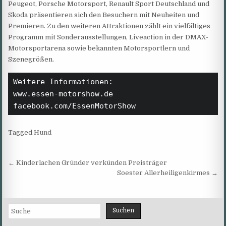
Peugeot, Porsche Motorsport, Renault Sport Deutschland und
Skoda präsentieren sich den Besuchern mit Neuheiten und
Premieren. Zu den weiteren Attraktionen zählt ein vielfältiges
Programm mit Sonderausstellungen, Liveaction in der DMAX-
Motorsportarena sowie bekannten Motorsportlern und
Szenegrößen.
Weitere Informationen:

www.essen-motorshow.de

facebook.com/EssenMotorShow
Tagged
Hund
Beitragsnavigation
← Kinderlachen Gründer verkünden Preisträger
Soester Allerheiligenkirmes →
Suchen
Suchen