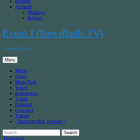
Bremen
Ausland
Mallorca
Brüssel
Event I (Newsflash-TV)
Events & News
Menu
Messe
Hund
Mega Park
Yonex
Ballermann
Vögel
Bahnhof
Unwetter
Traktor
| Treckertreffen Termine |
Search
for:
Posted
Dortmund