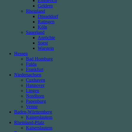
Emmerich
Geldern
Rheinland
Düsseldorf
Ratingen
Köln
Sauerland
Anröchte
Soest
Warstein
Hessen
Bad Homburg
Fulda
Frankfurt
Niedersachsen
Cuxhaven
Hannover
Lingen
Nordhorn
Papenburg
Venne
Baden-Württemberg
Kaiserslautern
Rheinland-Pfalz
Kaiserslautern