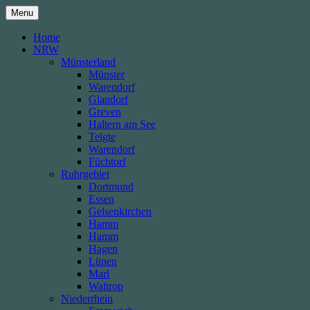
Skip
Menu
to
content
Home
NRW
Münsterland
Münster
Warendorf
Glandorf
Greven
Haltern am See
Telgte
Warendorf
Füchtorf
Ruhrgebiet
Dortmund
Essen
Gelsenkirchen
Hamm
Hamm
Hagen
Lünen
Marl
Waltrop
Niederrhein