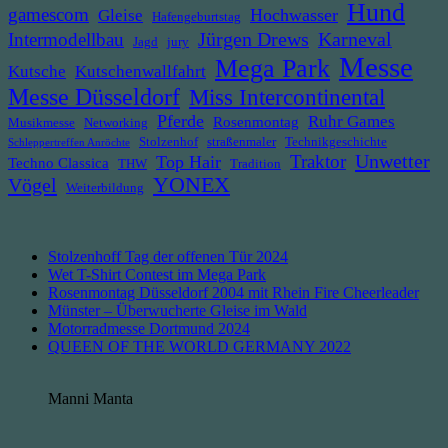
Hund
gamescom
Hochwasser
Gleise
Hafengeburtstag
Jürgen Drews
Intermodellbau
Karneval
Jagd
jury
Messe
Mega Park
Kutsche
Kutschenwallfahrt
Messe Düsseldorf
Miss Intercontinental
Pferde
Ruhr Games
Rosenmontag
Musikmesse
Networking
Stolzenhof
straßenmaler
Technikgeschichte
Schleppertreffen Anröchte
Unwetter
Traktor
Top Hair
Techno Classica
THW
Tradition
YONEX
Vögel
Weiterbildung
Stolzenhoff Tag der offenen Tür 2024
Wet T-Shirt Contest im Mega Park
Rosenmontag Düsseldorf 2004 mit Rhein Fire Cheerleader
Münster – Überwucherte Gleise im Wald
Motorradmesse Dortmund 2024
QUEEN OF THE WORLD GERMANY 2022
Manni Manta