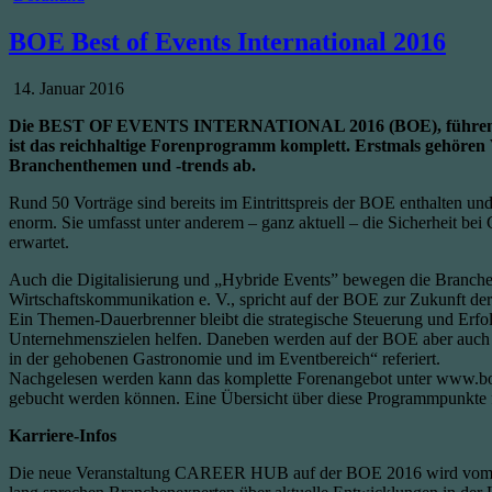
in
BOE Best of Events International 2016
Published
14. Januar 2016
Date:
Die BEST OF EVENTS INTERNATIONAL 2016 (BOE), führende Fach
ist das reichhaltige Forenprogramm komplett. Erstmals gehören
Branchenthemen und -trends ab.
Rund 50 Vorträge sind bereits im Eintrittspreis der BOE enthalten u
enorm. Sie umfasst unter anderem – ganz aktuell – die Sicherheit be
erwartet.
Auch die Digitalisierung und „Hybride Events” bewegen die Branche 
Wirtschaftskommunikation e. V., spricht auf der BOE zur Zukunft de
Ein Themen-Dauerbrenner bleibt die strategische Steuerung und Erfol
Unternehmenszielen helfen. Daneben werden auf der BOE aber auch b
in der gehobenen Gastronomie und im Eventbereich“ referiert.
Nachgelesen werden kann das komplette Forenangebot unter www.b
gebucht werden können. Eine Übersicht über diese Programmpunkte fi
Karriere-Infos
Die neue Veranstaltung CAREER HUB auf der BOE 2016 wird vom Stu