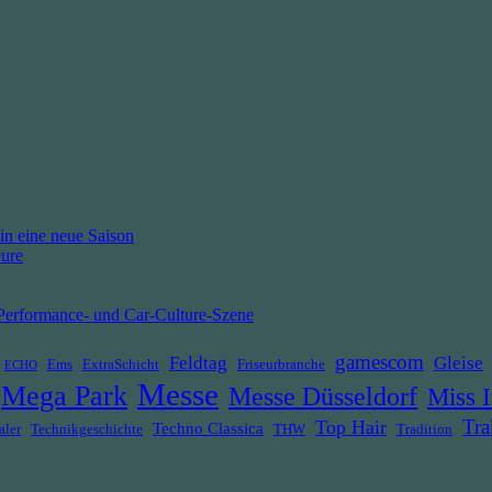
in eine neue Saison
eure
erformance- und Car-Culture-Szene
gamescom
Feldtag
Gleise
Ems
ExtraSchicht
Friseurbranche
ECHO
Messe
Mega Park
Messe Düsseldorf
Miss I
Tra
Top Hair
Techno Classica
aler
Technikgeschichte
THW
Tradition