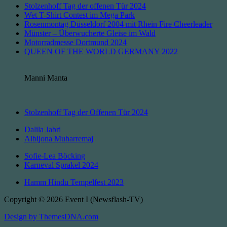
Stolzenhoff Tag der offenen Tür 2024
Wet T-Shirt Contest im Mega Park
Rosenmontag Düsseldorf 2004 mit Rhein Fire Cheerleader
Münster – Überwucherte Gleise im Wald
Motorradmesse Dortmund 2024
QUEEN OF THE WORLD GERMANY 2022
Manni Manta
Stolzenhoff Tag der Offenen Tür 2024
Dalila Jabri
Albijona Muharremaj
Sofie-Lea Böcking
Karneval Sprakel 2024
Hamm Hindu Tempelfest 2023
Copyright © 2026 Event I (Newsflash-TV)
Design by ThemesDNA.com