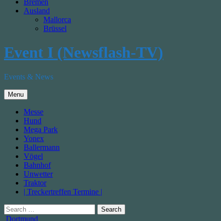
Bremen
Ausland
Mallorca
Brüssel
Event I (Newsflash-TV)
Events & News
Menu
Messe
Hund
Mega Park
Yonex
Ballermann
Vögel
Bahnhof
Unwetter
Traktor
| Treckertreffen Termine |
Search
for:
Posted
Dortmund