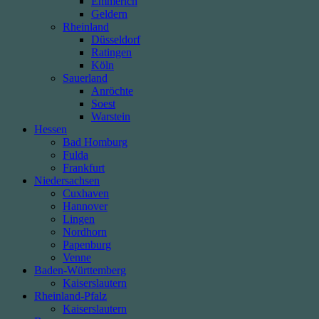
Emmerich
Geldern
Rheinland
Düsseldorf
Ratingen
Köln
Sauerland
Anröchte
Soest
Warstein
Hessen
Bad Homburg
Fulda
Frankfurt
Niedersachsen
Cuxhaven
Hannover
Lingen
Nordhorn
Papenburg
Venne
Baden-Württemberg
Kaiserslautern
Rheinland-Pfalz
Kaiserslautern