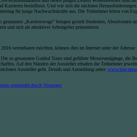
 Live-Kommunikation und bieten jungen Leuten Wissenswertes rund um 
nd Karrieren beeinflusst. Und wie sich die nächsten Herausforderungen b
rieretag für junge Nachwuchskräfte aus. Die Teilnehmer hören von Expe
e so genannten „Karrierewege” bringen gezielt Studenten, Absolventen
n und sich als attraktiver Arbeitgeber präsentieren
E 2016 vereinbaren möchten, können dies im Internet unter der Adresse
ie so genannten Guided Tours sind geführte Messerundgänge, die Besu
affen. Auf den Ständen der Aussteller erhalten die Teilnehmer jewei
nächsten Aussteller geht. Details und Anmeldung unter:
www.boe-messe
nten verplombt durch Versorger