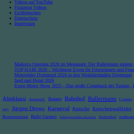
Videos auf YouTube
Flugzeug Videos
Eichhörnchen
Datenschutz
Impressum
Mallorca Opening 2026 im Megapark: Der Ballermann startete 
TOP HAIR 2026 – Wichtigste Event für Friseurinnen und Fris
Motorräder Dortmund 2026 in den Westfalenhallen Dortmund
Jagd und Hund 2026
Essen Motor Show 2025 – Das große Comeback der Tuning-, P
Bahnhof
Ballermann
Almklausi
Bagger
AnimagiC
Cosplay
Jürgen Drews
Karneval
Kutsche
Kutschenwallfahrt
jury
Ruhr Games
Rosenmontag
Stolzenhof
straßenm
Schleppertreffen Anröchte