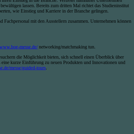
ihren Einstieg in die Branche. Vertreter namhafter Unternehmen
ewältigen lassen. Bereits zum dritten Mal richtet das Studieninstitut
rten, wie Einstieg und Karriere in der Branche gelingen.
 und Fachpersonal mit den Ausstellern zusammen. Unternehmen können
www.boe-messe.de/
networking/matchmaking tun.
chern die Möglichkeit bieten, sich schnell einen Überblick über
ls eine kurze Einführung zu neuen Produkten und Innovationen und
.de/messe/guided-tours
.