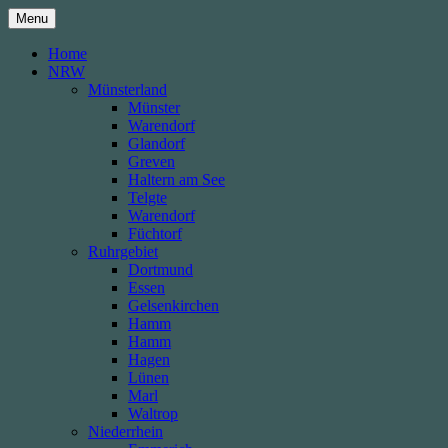
Skip
Menu
to
content
Home
NRW
Münsterland
Münster
Warendorf
Glandorf
Greven
Haltern am See
Telgte
Warendorf
Füchtorf
Ruhrgebiet
Dortmund
Essen
Gelsenkirchen
Hamm
Hamm
Hagen
Lünen
Marl
Waltrop
Niederrhein