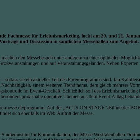
messe für Erlebnismarketing, lockt am 20. und 21. Januar in
 Vorträge und Diskussion in sämtlichen Messehallen zum Angebot
nd machen den Messebesuch unter anderem zu einer optimalen Möglichke
i Großveranstaltungen und auf Veranstaltungsgeländen. Neben Experten 
– sodass sie ein aktueller Teil des Forenprogramms sind. Jan Kalbfl
r Nachhaltigkeit, einem weiteren Trendthema, dem gleich mehrere Vort
gskontrolle im Event-Geschäft. Schließlich soll das Erlebnismarketing
esonders praxisnahe operative Themen aus dem Event-Alltag behandelt
oe-messe.de/programm. Auf der „ACTS ON STAGE“-Bühne der BOE tret
ndet sich ebenfalls im Web-Auftritt der Messe.
dieninstitut für Kommunikation, der Messe Westfalenhallen Dortmu