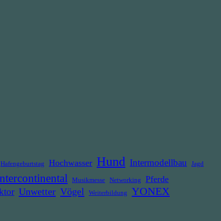
Hund
Intermodellbau
Hochwasser
Hafengeburtstag
Jagd
ntercontinental
Pferde
Musikmesse
Networking
YONEX
Unwetter
Vögel
ktor
Weiterbildung