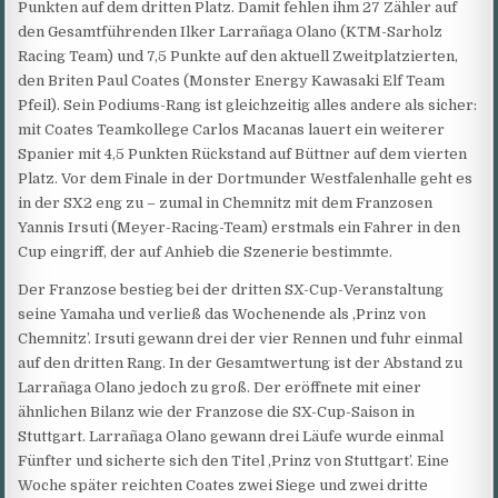
Punkten auf dem dritten Platz. Damit fehlen ihm 27 Zähler auf
den Gesamtführenden Ilker Larrañaga Olano (KTM-Sarholz
Racing Team) und 7,5 Punkte auf den aktuell Zweitplatzierten,
den Briten Paul Coates (Monster Energy Kawasaki Elf Team
Pfeil). Sein Podiums-Rang ist gleichzeitig alles andere als sicher:
mit Coates Teamkollege Carlos Macanas lauert ein weiterer
Spanier mit 4,5 Punkten Rückstand auf Büttner auf dem vierten
Platz. Vor dem Finale in der Dortmunder Westfalenhalle geht es
in der SX2 eng zu – zumal in Chemnitz mit dem Franzosen
Yannis Irsuti (Meyer-Racing-Team) erstmals ein Fahrer in den
Cup eingriff, der auf Anhieb die Szenerie bestimmte.
Der Franzose bestieg bei der dritten SX-Cup-Veranstaltung
seine Yamaha und verließ das Wochenende als ‚Prinz von
Chemnitz’. Irsuti gewann drei der vier Rennen und fuhr einmal
auf den dritten Rang. In der Gesamtwertung ist der Abstand zu
Larrañaga Olano jedoch zu groß. Der eröffnete mit einer
ähnlichen Bilanz wie der Franzose die SX-Cup-Saison in
Stuttgart. Larrañaga Olano gewann drei Läufe wurde einmal
Fünfter und sicherte sich den Titel ‚Prinz von Stuttgart’. Eine
Woche später reichten Coates zwei Siege und zwei dritte