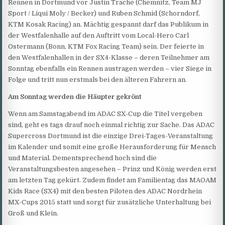
Rennen in Dortmund vor Justin Trache (Chemnitz, Team MJ
Sport / Liqui Moly / Becker) und Ruben Schmid (Schorndorf,
KTM Kosak Racing) an. Mächtig gespannt darf das Publikum in
der Westfalenhalle auf den Auftritt vom Local-Hero Carl
Ostermann (Bonn, KTM Fox Racing Team) sein. Der feierte in
den Westfalenhallen in der SX4-Klasse – deren Teilnehmer am
Sonntag ebenfalls ein Rennen austragen werden – vier Siege in
Folge und tritt nun erstmals bei den älteren Fahrern an.
Am Sonntag werden die Häupter gekrönt
Wenn am Samstagabend im ADAC SX-Cup die Titel vergeben
sind, geht es tags drauf noch einmal richtig zur Sache. Das ADAC
Supercross Dortmund ist die einzige Drei-Tages-Veranstaltung
im Kalender und somit eine große Herausforderung für Mensch
und Material. Dementsprechend hoch sind die
Veranstaltungsbesten angesehen – Prinz und König werden erst
am letzten Tag gekürt. Zudem findet am Familientag das MAOAM
Kids Race (SX4) mit den besten Piloten des ADAC Nordrhein
MX-Cups 2015 statt und sorgt für zusätzliche Unterhaltung bei
Groß und Klein.