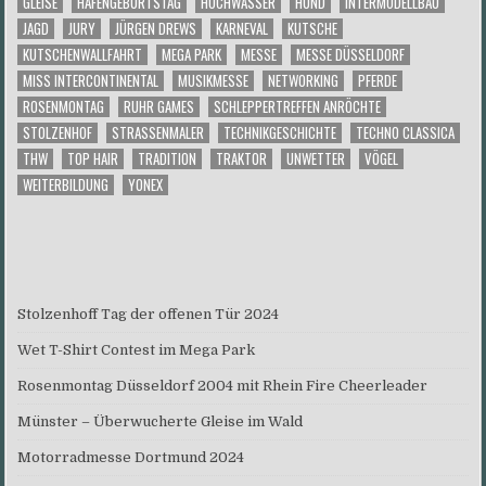
GLEISE
HAFENGEBURTSTAG
HOCHWASSER
HUND
INTERMODELLBAU
JAGD
JURY
JÜRGEN DREWS
KARNEVAL
KUTSCHE
KUTSCHENWALLFAHRT
MEGA PARK
MESSE
MESSE DÜSSELDORF
MISS INTERCONTINENTAL
MUSIKMESSE
NETWORKING
PFERDE
ROSENMONTAG
RUHR GAMES
SCHLEPPERTREFFEN ANRÖCHTE
STOLZENHOF
STRASSENMALER
TECHNIKGESCHICHTE
TECHNO CLASSICA
THW
TOP HAIR
TRADITION
TRAKTOR
UNWETTER
VÖGEL
WEITERBILDUNG
YONEX
Stolzenhoff Tag der offenen Tür 2024
Wet T-Shirt Contest im Mega Park
Rosenmontag Düsseldorf 2004 mit Rhein Fire Cheerleader
Münster – Überwucherte Gleise im Wald
Motorradmesse Dortmund 2024