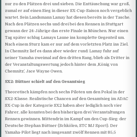
nur zu den Plätzen drei und sieben. Die Enttäuschung war groß,
zumal er auf einen Sieg in dieser SX-Cup-Saison noch vergeblich
wartet. Sein Landsmann Lamay hat diesen bereits in der Tasche.
Nach den Plätzen sechs und drei bei den Rennen in Stuttgart
gewann der 24-Jährige das erste Finale in München. Nur einen
Tag später schlug Lamays Laune ins komplette Gegenteil um.
Nach einem Sturz kam er nur auf dem vorletzten Platz ins Ziel.
In Chemnitz lief es dann aber wieder rund: Lamay fuhr auf
seiner Yamaha zweimal auf den dritten Rang, blieb als Dritter in
der Veranstaltungswertung jedoch hinter dem ‚König von
Chemnitz’, Jace Wayne Owen.
SX2: Büttner schielt auf den Gesamtsieg
Theoretisch kämpfen noch sechs Piloten um den Pokal in der
SX2-Klasse. Realistische Chancen auf den Gesamtsieg im ADAC
SX-Cup in der Kategorie SX2 haben aber lediglich noch vier
Fahrer, alle konnten bei den bisherigen drei Veranstaltungen
Rennen gewinnen. Mittendrin im Kampf um den Cup-Sieg: der
Deutsche Stephan Büttner (Schkölen, STC MJ Sport). Der
Yamaha-Pilot liegt nach insgesamt zwölf Rennen mit 85,5