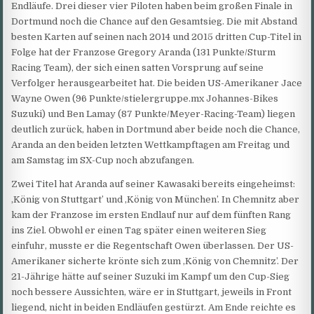
Endläufe. Drei dieser vier Piloten haben beim großen Finale in
Dortmund noch die Chance auf den Gesamtsieg. Die mit Abstand
besten Karten auf seinen nach 2014 und 2015 dritten Cup-Titel in
Folge hat der Franzose Gregory Aranda (131 Punkte/Sturm
Racing Team), der sich einen satten Vorsprung auf seine
Verfolger herausgearbeitet hat. Die beiden US-Amerikaner Jace
Wayne Owen (96 Punkte/stielergruppe.mx Johannes-Bikes
Suzuki) und Ben Lamay (87 Punkte/Meyer-Racing-Team) liegen
deutlich zurück, haben in Dortmund aber beide noch die Chance,
Aranda an den beiden letzten Wettkampftagen am Freitag und
am Samstag im SX-Cup noch abzufangen.
Zwei Titel hat Aranda auf seiner Kawasaki bereits eingeheimst:
‚König von Stuttgart’ und ‚König von München’. In Chemnitz aber
kam der Franzose im ersten Endlauf nur auf dem fünften Rang
ins Ziel. Obwohl er einen Tag später einen weiteren Sieg
einfuhr, musste er die Regentschaft Owen überlassen. Der US-
Amerikaner sicherte krönte sich zum ‚König von Chemnitz’. Der
21-Jährige hätte auf seiner Suzuki im Kampf um den Cup-Sieg
noch bessere Aussichten, wäre er in Stuttgart, jeweils in Front
liegend, nicht in beiden Endläufen gestürzt. Am Ende reichte es