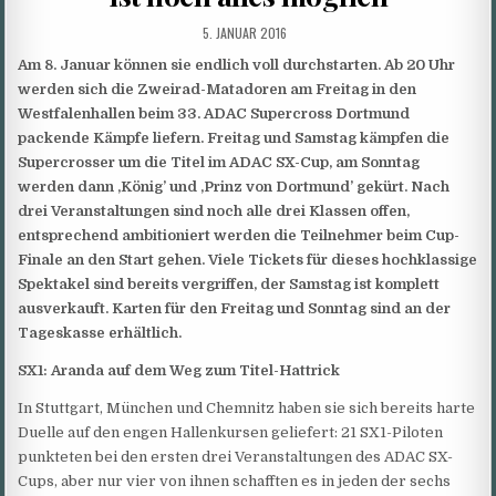
PUBLISHED
5. JANUAR 2016
DATE:
Am 8. Januar können sie endlich voll durchstarten. Ab 20 Uhr
werden sich die Zweirad-Matadoren am Freitag in den
Westfalenhallen beim 33. ADAC Supercross Dortmund
packende Kämpfe liefern. Freitag und Samstag kämpfen die
Supercrosser um die Titel im ADAC SX-Cup, am Sonntag
werden dann ‚König’ und ‚Prinz von Dortmund’ gekürt. Nach
drei Veranstaltungen sind noch alle drei Klassen offen,
entsprechend ambitioniert werden die Teilnehmer beim Cup-
Finale an den Start gehen. Viele Tickets für dieses hochklassige
Spektakel sind bereits vergriffen, der Samstag ist komplett
ausverkauft. Karten für den Freitag und Sonntag sind an der
Tageskasse erhältlich.
SX1: Aranda auf dem Weg zum Titel-Hattrick
In Stuttgart, München und Chemnitz haben sie sich bereits harte
Duelle auf den engen Hallenkursen geliefert: 21 SX1-Piloten
punkteten bei den ersten drei Veranstaltungen des ADAC SX-
Cups, aber nur vier von ihnen schafften es in jeden der sechs