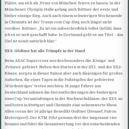
Plätze, um sich als ‚Prinz von München’ feiern zu lassen. In der
Münchener Olympia-Halle gelang auch Büttner der erste und
bisher einzige Sieg. Auch nach einem schwierigen Wochenende
in Chemnitz ist der Traum vom Cup-Sieg noch längst nicht
vorüber. Büttner: „Es ist ein unbeschreiblich tolles Gefühl, dass
ich es so weit geschafft habe. In Dortmund geht es um Titel – das
Ziel ist somit natürlich klar.“
SX3: Gödtner hat alle Trümpfe in der Hand
Beim ADAC Supercross werden besonders die ‚Könige’ und
‚Prinzen’ gefeiert. Neben den Startern in der SX1- und der SX2-
Klasse, sorgen in dieser Saison aber auch diejenigen für großes
Aufsehen, die eines Tages in die Fußstapfen der gefeierten
‚Würdenträger’ treten möchten: 16 junge Fahrer aus
Deutschland nahmen die Herausforderungen der bisherigen
zwei Cup-Veranstaltungen in der Nachwuchsklasse, der SX3, an
und boten in Stuttgart und Chemnitz eine sehenswerte Show.
Allen voran der 14-jährige Benedikt Gödtner (Hennef, Falcon
Motorsport). Der KTM-Pilot gewann drei der insgesamt vier
Rennen und führt die Gesamtwertung vor den entscheidenden