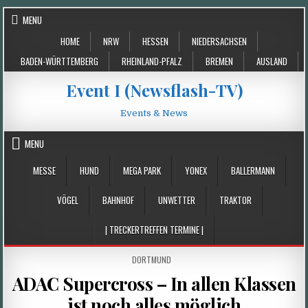
Skip
MENU
to
HOME
NRW
HESSEN
NIEDERSACHSEN
content
BADEN-WÜRTTEMBERG
RHEINLAND-PFALZ
BREMEN
AUSLAND
Event I (Newsflash-TV)
Events & News
MENU
MESSE
HUND
MEGA PARK
YONEX
BALLERMANN
VÖGEL
BAHNHOF
UNWETTER
TRAKTOR
| TRECKERTREFFEN TERMINE |
POSTED
DORTMUND
IN
ADAC Supercross – In allen Klassen
ist noch alles möglich