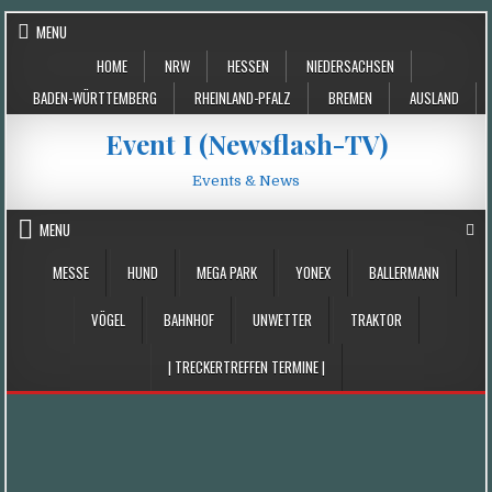
Skip
MENU
to
HOME
NRW
HESSEN
NIEDERSACHSEN
content
BADEN-WÜRTTEMBERG
RHEINLAND-PFALZ
BREMEN
AUSLAND
Event I (Newsflash-TV)
Events & News
MENU
MESSE
HUND
MEGA PARK
YONEX
BALLERMANN
VÖGEL
BAHNHOF
UNWETTER
TRAKTOR
| TRECKERTREFFEN TERMINE |