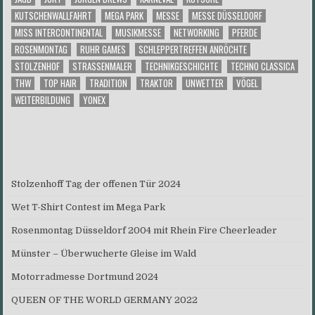
KUTSCHENWALLFAHRT
MEGA PARK
MESSE
MESSE DÜSSELDORF
MISS INTERCONTINENTAL
MUSIKMESSE
NETWORKING
PFERDE
ROSENMONTAG
RUHR GAMES
SCHLEPPERTREFFEN ANRÖCHTE
STOLZENHOF
STRASSENMALER
TECHNIKGESCHICHTE
TECHNO CLASSICA
THW
TOP HAIR
TRADITION
TRAKTOR
UNWETTER
VÖGEL
WEITERBILDUNG
YONEX
Stolzenhoff Tag der offenen Tür 2024
Wet T-Shirt Contest im Mega Park
Rosenmontag Düsseldorf 2004 mit Rhein Fire Cheerleader
Münster – Überwucherte Gleise im Wald
Motorradmesse Dortmund 2024
QUEEN OF THE WORLD GERMANY 2022