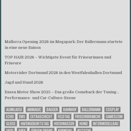
Mallorca Opening 2026 im Megapark: Der Ballermann startete
in eine neue Saison
TOP HAIR 2026 – Wichtigste Event für Friseurinnen und
Friseure
Motorräder Dortmund 2026 in den Westfalenhallen Dortmund
Jagd und Hund 2026
Essen Motor Show 2025 – Das große Comeback der Tuning-,
Performance- und Car-Culture-Szene
ALMKLAUSI
ANIMAGIC
BAGGER
BAHNHOF
BALLERMANN
COSPLAY
ECHO
EMS
EXTRASCHICHT
FELDTAG
FRISEURBRANCHE
GAMESCOM
GLEISE
HAFENGEBURTSTAG
HOCHWASSER
HUND
INTERMODELLBAU
JAGD
JURY
JÜRGEN DREWS
KARNEVAL
KUTSCHE