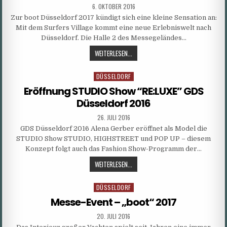
PUBLISHED
6. OKTOBER 2016
DATE:
Zur boot Düsseldorf 2017 kündigt sich eine kleine Sensation an:
Mit dem Surfers Village kommt eine neue Erlebniswelt nach
Düsseldorf. Die Halle 2 des Messegeländes…
SURFSENSATION
WEITERLESEN...
AUF
DER
DÜSSELDORF
Posted
DÜSSELDORFER
in
Eröffnung STUDIO Show “RE:LUXE” GDS
BOOT
Düsseldorf 2016
2017
PUBLISHED
26. JULI 2016
DATE:
GDS Düsseldorf 2016 Alena Gerber eröffnet als Model die
STUDIO Show STUDIO, HIGHSTREET und POP UP – diesem
Konzept folgt auch das Fashion Show-Programm der…
ERÖFFNUNG
WEITERLESEN...
STUDIO
SHOW
DÜSSELDORF
Posted
“RE:LUXE”
in
Messe-Event – „boot“ 2017
GDS
DÜSSELDORF
PUBLISHED
20. JULI 2016
DATE:
2016