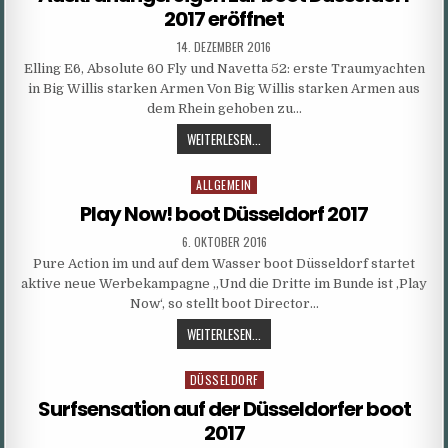
2017 eröffnet
FOR
SHOES
PUBLISHED
14. DEZEMBER 2016
DATE:
&
Elling E6, Absolute 60 Fly und Navetta 52: erste Traumyachten
ACCESSORIES.
in Big Willis starken Armen Von Big Willis starken Armen aus
dem Rhein gehoben zu…
AUSKRANUNGSREIGEN
WEITERLESEN...
ZUR
BOOT
ALLGEMEIN
Posted
DÜSSELDORF
in
Play Now! boot Düsseldorf 2017
2017
ERÖFFNET
PUBLISHED
6. OKTOBER 2016
DATE:
Pure Action im und auf dem Wasser boot Düsseldorf startet
aktive neue Werbekampagne „Und die Dritte im Bunde ist ‚Play
Now‘, so stellt boot Director…
PLAY
WEITERLESEN...
NOW!
BOOT
DÜSSELDORF
Posted
DÜSSELDORF
in
Surfsensation auf der Düsseldorfer boot
2017
2017