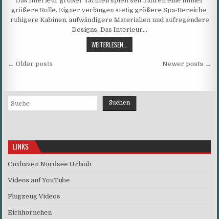
Das Interieur großer Yachten spielt seit Jahren eine immer
größere Rolle. Eigner verlangen stetig größere Spa-Bereiche,
ruhigere Kabinen, aufwändigere Materialien und aufregendere
Designs. Das Interieur…
MESSE-
WEITERLESEN...
EVENT
Beitragsnavigation
–
← Older posts
Newer posts →
„BOOT“
2017
Suchen
Suchen
LINKS
Cuxhaven Nordsee Urlaub
Videos auf YouTube
Flugzeug Videos
Eichhörnchen