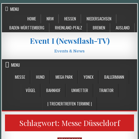
Skip
MENU
to
HOME
NRW
HESSEN
NIEDERSACHSEN
content
BADEN-WÜRTTEMBERG
RHEINLAND-PFALZ
BREMEN
AUSLAND
Event I (Newsflash-TV)
Events & News
MENU
MESSE
HUND
MEGA PARK
YONEX
BALLERMANN
VÖGEL
BAHNHOF
UNWETTER
TRAKTOR
| TRECKERTREFFEN TERMINE |
Schlagwort:
Messe Düsseldorf