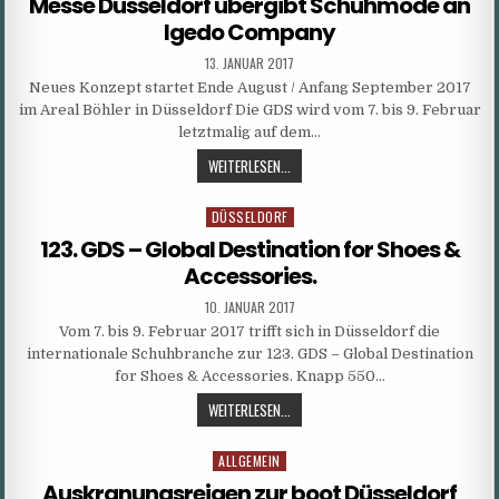
Messe Düsseldorf übergibt Schuhmode an
RAUSCHT
Igedo Company
AN
PUBLISHED
13. JANUAR 2017
DATE:
Neues Konzept startet Ende August / Anfang September 2017
im Areal Böhler in Düsseldorf Die GDS wird vom 7. bis 9. Februar
letztmalig auf dem…
MESSE
WEITERLESEN...
DÜSSELDORF
ÜBERGIBT
DÜSSELDORF
Posted
SCHUHMODE
in
123. GDS – Global Destination for Shoes &
AN
Accessories.
IGEDO
COMPANY
PUBLISHED
10. JANUAR 2017
DATE:
Vom 7. bis 9. Februar 2017 trifft sich in Düsseldorf die
internationale Schuhbranche zur 123. GDS – Global Destination
for Shoes & Accessories. Knapp 550…
123.
WEITERLESEN...
GDS
–
ALLGEMEIN
Posted
GLOBAL
in
Auskranungsreigen zur boot Düsseldorf
DESTINATION