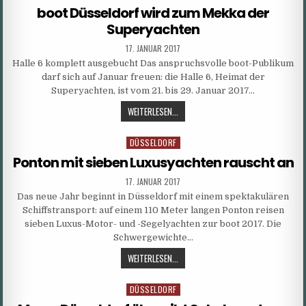
DER
in
boot Düsseldorf wird zum Mekka der
HOTSPOT
Superyachten
FÜR
WASSERSPORT
PUBLISHED
17. JANUAR 2017
DATE:
Halle 6 komplett ausgebucht Das anspruchsvolle boot-Publikum
darf sich auf Januar freuen: die Halle 6, Heimat der
Superyachten, ist vom 21. bis 29. Januar 2017…
BOOT
WEITERLESEN...
DÜSSELDORF
WIRD
DÜSSELDORF
Posted
ZUM
in
Ponton mit sieben Luxusyachten rauscht an
MEKKA
DER
PUBLISHED
17. JANUAR 2017
DATE:
SUPERYACHTEN
Das neue Jahr beginnt in Düsseldorf mit einem spektakulären
Schiffstransport: auf einem 110 Meter langen Ponton reisen
sieben Luxus-Motor- und -Segelyachten zur boot 2017. Die
Schwergewichte…
PONTON
WEITERLESEN...
MIT
SIEBEN
DÜSSELDORF
Posted
LUXUSYACHTEN
in