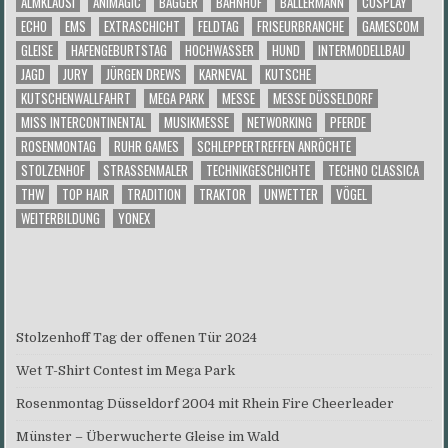
ALMKLAUSI
ANIMAGIC
BAGGER
BAHNHOF
BALLERMANN
COSPLAY
ECHO
EMS
EXTRASCHICHT
FELDTAG
FRISEURBRANCHE
GAMESCOM
GLEISE
HAFENGEBURTSTAG
HOCHWASSER
HUND
INTERMODELLBAU
JAGD
JURY
JÜRGEN DREWS
KARNEVAL
KUTSCHE
KUTSCHENWALLFAHRT
MEGA PARK
MESSE
MESSE DÜSSELDORF
MISS INTERCONTINENTAL
MUSIKMESSE
NETWORKING
PFERDE
ROSENMONTAG
RUHR GAMES
SCHLEPPERTREFFEN ANRÖCHTE
STOLZENHOF
STRASSENMALER
TECHNIKGESCHICHTE
TECHNO CLASSICA
THW
TOP HAIR
TRADITION
TRAKTOR
UNWETTER
VÖGEL
WEITERBILDUNG
YONEX
Stolzenhoff Tag der offenen Tür 2024
Wet T-Shirt Contest im Mega Park
Rosenmontag Düsseldorf 2004 mit Rhein Fire Cheerleader
Münster – Überwucherte Gleise im Wald