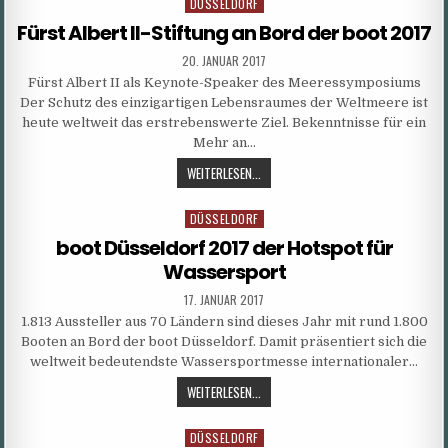
DÜSSELDORF
Posted
in
Fürst Albert II-Stiftung an Bord der boot 2017
PUBLISHED
20. JANUAR 2017
DATE:
Fürst Albert II als Keynote-Speaker des Meeressymposiums
Der Schutz des einzigartigen Lebensraumes der Weltmeere ist
heute weltweit das erstrebenswerte Ziel. Bekenntnisse für ein
Mehr an…
FÜRST
WEITERLESEN...
ALBERT
II-
DÜSSELDORF
Posted
STIFTUNG
in
boot Düsseldorf 2017 der Hotspot für
AN
Wassersport
BORD
DER
PUBLISHED
17. JANUAR 2017
DATE:
BOOT
1.813 Aussteller aus 70 Ländern sind dieses Jahr mit rund 1.800
2017
Booten an Bord der boot Düsseldorf. Damit präsentiert sich die
weltweit bedeutendste Wassersportmesse internationaler…
BOOT
WEITERLESEN...
DÜSSELDORF
2017
DÜSSELDORF
Posted