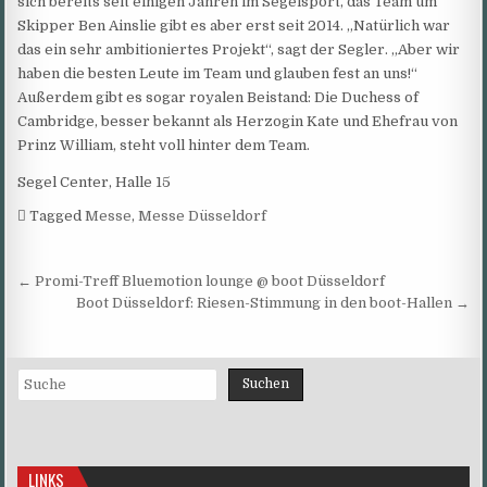
sich bereits seit einigen Jahren im Segelsport, das Team um
Skipper Ben Ainslie gibt es aber erst seit 2014. „Natürlich war
das ein sehr ambitioniertes Projekt“, sagt der Segler. „Aber wir
haben die besten Leute im Team und glauben fest an uns!“
Außerdem gibt es sogar royalen Beistand: Die Duchess of
Cambridge, besser bekannt als Herzogin Kate und Ehefrau von
Prinz William, steht voll hinter dem Team.
Segel Center, Halle 15
Tagged
Messe
,
Messe Düsseldorf
Beitragsnavigation
← Promi-Treff Bluemotion lounge @ boot Düsseldorf
Boot Düsseldorf: Riesen-Stimmung in den boot-Hallen →
Suchen
Suchen
LINKS