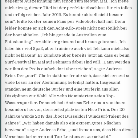
begehrte Auszeichnung nun schon zum siebten Mal. „Ich freue
mich riesig, dieser Titel ist der perfekte Abschluss für ein tolles
und erfolgreiches Jahr 2015. Es könnte aktuell nicht besser
sein“, teilte Köster seinen Fans per Videobotschaft mit. Denn
leider konnte er sich den Acht-Kilo-Preis nicht persönlich bei
der boot abholen. „Ich bin gerade in Australien zum
Fotoshooting“, erzählte er grinsend und braun gebrannt. „Ich
habe hier viel Spaß, aber trainiere auch viel. Ich kann mich also
nicht beklagen!“ Er kündigte aber bereits jetzt an, dass er beim
Surf-Festival im Mai auf Fehmarn dabei sind will. „Dann werden
wir ihm den Preis einfach dort überreichen“, sagte Andreas
Erbe. Der „surf“-Chefredakteur freute sich, dass sich erneut so
viele Leser an der Abstimmung beteiligt hatten. Insgesamt
standen neun deutsche Surfer und eine Surferin aus allen
Disziplinen zur Wahl. Alle zehn Nominierten seien Top-
Wassersportler. Dennoch hob Andreas Erbe einen von ihnen
besonders hervor, den sechstplatzierten Nico Prien. Der 20-
Jährige wurde 2013 das „boot Düsseldorf Windsurf-Talent des
Jahres“. „Wir haben damals also ein extrem gutes Näschen
bewiesen“, sagte Andreas Erbe, „und freuen uns, dass Nico diese
Vorschusslorbeeren mit Top-Leistungen zurückgibt.“