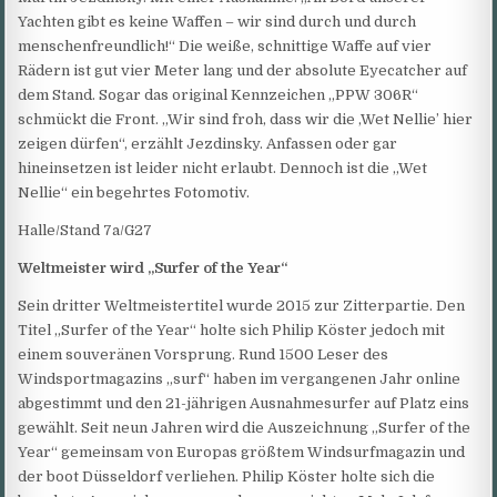
Yachten gibt es keine Waffen – wir sind durch und durch
menschenfreundlich!“ Die weiße, schnittige Waffe auf vier
Rädern ist gut vier Meter lang und der absolute Eyecatcher auf
dem Stand. Sogar das original Kennzeichen „PPW 306R“
schmückt die Front. „Wir sind froh, dass wir die ,Wet Nellie’ hier
zeigen dürfen“, erzählt Jezdinsky. Anfassen oder gar
hineinsetzen ist leider nicht erlaubt. Dennoch ist die „Wet
Nellie“ ein begehrtes Fotomotiv.
Halle/Stand 7a/G27
Weltmeister wird „Surfer of the Year“
Sein dritter Weltmeistertitel wurde 2015 zur Zitterpartie. Den
Titel „Surfer of the Year“ holte sich Philip Köster jedoch mit
einem souveränen Vorsprung. Rund 1500 Leser des
Windsportmagazins „surf“ haben im vergangenen Jahr online
abgestimmt und den 21-jährigen Ausnahmesurfer auf Platz eins
gewählt. Seit neun Jahren wird die Auszeichnung „Surfer of the
Year“ gemeinsam von Europas größtem Windsurfmagazin und
der boot Düsseldorf verliehen. Philip Köster holte sich die