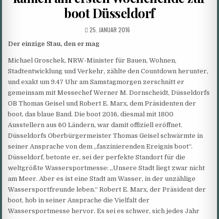
boot Düsseldorf
PUBLISHED
25. JANUAR 2016
DATE:
Der einzige Stau, den er mag
Michael Groschek, NRW-Minister für Bauen, Wohnen,
Stadtentwicklung und Verkehr, zählte den Countdown herunter,
und exakt um 9.47 Uhr am Samstagmorgen zerschnitt er
gemeinsam mit Messechef Werner M. Dornscheidt, Düsseldorfs
OB Thomas Geisel und Robert E. Marx, dem Präsidenten der
boot, das blaue Band. Die boot 2016, diesmal mit 1800
Ausstellern aus 60 Ländern, war damit offiziell eröffnet.
Düsseldorfs Oberbürgermeister Thomas Geisel schwärmte in
seiner Ansprache von dem „faszinierenden Ereignis boot“.
Düsseldorf, betonte er, sei der perfekte Standort für die
weltgrößte Wassersportmesse: „Unsere Stadt liegt zwar nicht
am Meer. Aber es ist eine Stadt am Wasser, in der unzählige
Wassersportfreunde leben.“ Robert E. Marx, der Präsident der
boot, hob in seiner Ansprache die Vielfalt der
Wassersportmesse hervor. Es sei es schwer, sich jedes Jahr