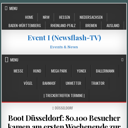
Skip
MENU
to
HOME
NRW
HESSEN
NIEDERSACHSEN
content
BADEN-WÜRTTEMBERG
RHEINLAND-PFALZ
BREMEN
AUSLAND
Event I (Newsflash-TV)
Events & News
MENU
MESSE
HUND
MEGA PARK
YONEX
BALLERMANN
VÖGEL
BAHNHOF
UNWETTER
TRAKTOR
| TRECKERTREFFEN TERMINE |
POSTED
DÜSSELDORF
IN
Boot Düsseldorf: 80.100 Besucher
kamen am ersten Wochenende zur