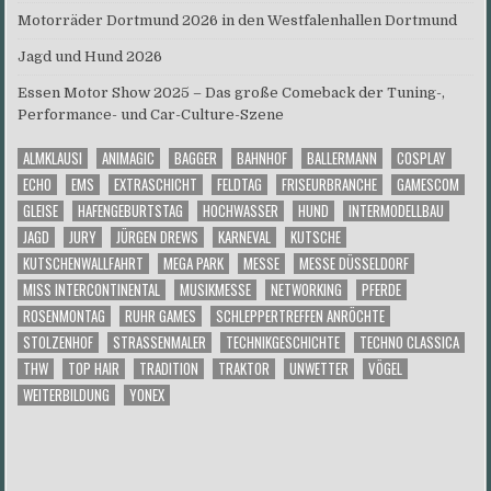
Motorräder Dortmund 2026 in den Westfalenhallen Dortmund
Jagd und Hund 2026
Essen Motor Show 2025 – Das große Comeback der Tuning-,
Performance- und Car-Culture-Szene
ALMKLAUSI
ANIMAGIC
BAGGER
BAHNHOF
BALLERMANN
COSPLAY
ECHO
EMS
EXTRASCHICHT
FELDTAG
FRISEURBRANCHE
GAMESCOM
GLEISE
HAFENGEBURTSTAG
HOCHWASSER
HUND
INTERMODELLBAU
JAGD
JURY
JÜRGEN DREWS
KARNEVAL
KUTSCHE
KUTSCHENWALLFAHRT
MEGA PARK
MESSE
MESSE DÜSSELDORF
MISS INTERCONTINENTAL
MUSIKMESSE
NETWORKING
PFERDE
ROSENMONTAG
RUHR GAMES
SCHLEPPERTREFFEN ANRÖCHTE
STOLZENHOF
STRASSENMALER
TECHNIKGESCHICHTE
TECHNO CLASSICA
THW
TOP HAIR
TRADITION
TRAKTOR
UNWETTER
VÖGEL
WEITERBILDUNG
YONEX